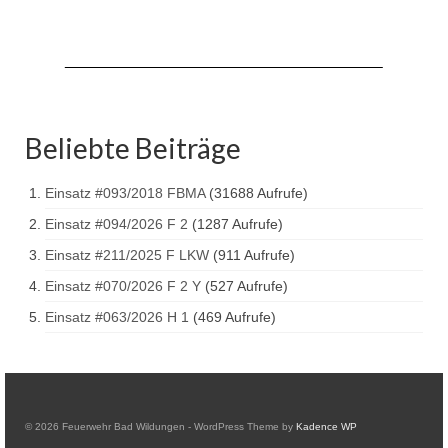
Drehleiter DLK 23/12
Staffellöschfahrzeug StLF 20/25
Tanklöschfahrzeug TLF 4000
Rüstwagen RW 1
Beliebte Beiträge
Löschgruppenfahrzeug LF 20 KatS
Einsatz #093/2018 FBMA
(31688 Aufrufe)
Gerätewagen Logistik GW-L 2
Einsatz #094/2026 F 2
(1287 Aufrufe)
Tanklöschfahrzeug TLF 16/24 Tr
Einsatz #211/2025 F LKW
(911 Aufrufe)
Einsatz #070/2026 F 2 Y
(527 Aufrufe)
Gerätewagen Gefahrgut GW-G
Einsatz #063/2026 H 1
(469 Aufrufe)
GDekonP-LKW
Kleinalarmfahrzeug KLAF
Kommandowagen KdoW
© 2026 Feuerwehr Bad Wildungen - WordPress Theme by
Kadence WP