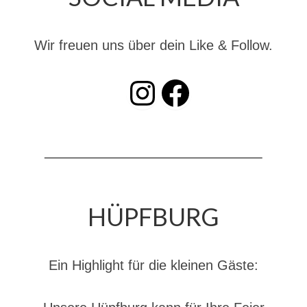
Dienstplan
Katastrophenschutz
Wir freuen uns über dein Like & Follow.
GDekonP-Zug
INSTAGRAM
Facebook
Dienstplan Dekon-Zug
KatS-Zug
Dienstplan KatS-Zug
10 Jahre KatS-Zug
Musikzug
HÜPFBURG
Infos
Termine
Ein Highlight für die kleinen Gäste:
Chronik des Musikzug