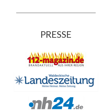
Jahreskonzert 2019
Benefizkonzert 2021
Oktoberfestkonzert 2022
PRESSE
Verein
Tagesfahrt 2017
Fahrzeuge & Technik
Stützpunkt
Einsatzfahrzeuge
Einsatzleitwagen ELW 1
Hilfeleistungslöschgruppenfahrzeug HLF
20