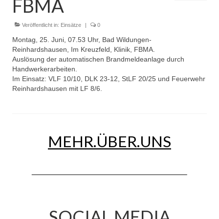
FBMA
Dienstplan
Einsätze
Veröffentlicht in:
Einsätze
|
0
Montag, 25. Juni, 07.53 Uhr, Bad Wildungen-
Einsatzstichworte
Reinhardshausen, Im Kreuzfeld, Klinik, FBMA.
Auslösung der automatischen Brandmeldeanlage durch
Jugendfeuerwehr
Handwerkerarbeiten.
Im Einsatz: VLF 10/10, DLK 23-12, StLF 20/25 und Feuerwehr
Infos
Reinhardshausen mit LF 8/6.
Dienstplan
Gründung Jugendfeuerwehr 1996
MEHR.ÜBER.UNS
25-jähriges Jubiläum Jugendfeuerwehr 2021
Kreiszeltlager 2023
Kinderfeuerwehr
Infos
SOCIAL MEDIA