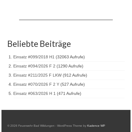
Drehleiter DLK 23/12
Staffellöschfahrzeug StLF 20/25
Tanklöschfahrzeug TLF 4000
Rüstwagen RW 1
Beliebte Beiträge
Löschgruppenfahrzeug LF 20 KatS
Einsatz #099/2018 H1
(32063 Aufrufe)
Gerätewagen Logistik GW-L 2
Einsatz #094/2026 F 2
(1290 Aufrufe)
Tanklöschfahrzeug TLF 16/24 Tr
Einsatz #211/2025 F LKW
(912 Aufrufe)
Einsatz #070/2026 F 2 Y
(527 Aufrufe)
Gerätewagen Gefahrgut GW-G
Einsatz #063/2026 H 1
(471 Aufrufe)
GDekonP-LKW
Kleinalarmfahrzeug KLAF
Kommandowagen KdoW
© 2026 Feuerwehr Bad Wildungen - WordPress Theme by
Kadence WP