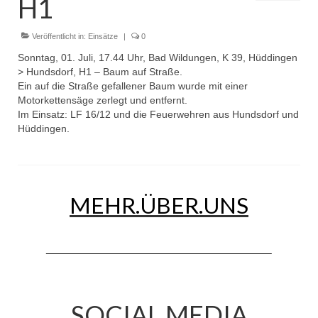
H1
Dienstplan
Einsätze
Veröffentlicht in:
Einsätze
|
0
Sonntag, 01. Juli, 17.44 Uhr, Bad Wildungen, K 39, Hüddingen
Einsatzstichworte
> Hundsdorf, H1 – Baum auf Straße.
Ein auf die Straße gefallener Baum wurde mit einer
Jugendfeuerwehr
Motorkettensäge zerlegt und entfernt.
Im Einsatz: LF 16/12 und die Feuerwehren aus Hundsdorf und
Infos
Hüddingen.
Dienstplan
Gründung Jugendfeuerwehr 1996
MEHR.ÜBER.UNS
25-jähriges Jubiläum Jugendfeuerwehr 2021
Kreiszeltlager 2023
Kinderfeuerwehr
Infos
SOCIAL MEDIA