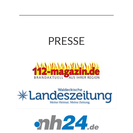
Jahreskonzert 2019
Benefizkonzert 2021
Oktoberfestkonzert 2022
PRESSE
Verein
Tagesfahrt 2017
Fahrzeuge & Technik
Stützpunkt
Einsatzfahrzeuge
Einsatzleitwagen ELW 1
Hilfeleistungslöschgruppenfahrzeug HLF
20