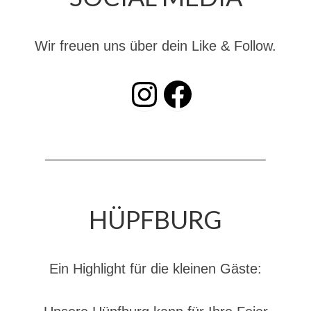
Dienstplan
Katastrophenschutz
Wir freuen uns über dein Like & Follow.
GDekonP-Zug
INSTAGRAM
Facebook
Dienstplan Dekon-Zug
KatS-Zug
Dienstplan KatS-Zug
10 Jahre KatS-Zug
Musikzug
HÜPFBURG
Infos
Termine
Ein Highlight für die kleinen Gäste:
Chronik des Musikzug