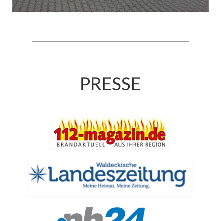
Jahreskonzert 2019
Benefizkonzert 2021
Oktoberfestkonzert 2022
Verein
PRESSE
Tagesfahrt 2017
Fahrzeuge & Technik
Stützpunkt
Einsatzfahrzeuge
Einsatzleitwagen ELW 1
Hilfeleistungslöschgruppenfahrzeug HLF
20