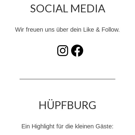
SOCIAL MEDIA
Dienstplan
Katastrophenschutz
Wir freuen uns über dein Like & Follow.
GDekonP-Zug
Dienstplan Dekon-Zug
INSTAGRAM
Facebook
KatS-Zug
Dienstplan KatS-Zug
10 Jahre KatS-Zug
Musikzug
HÜPFBURG
Infos
Termine
Ein Highlight für die kleinen Gäste:
Chronik des Musikzug