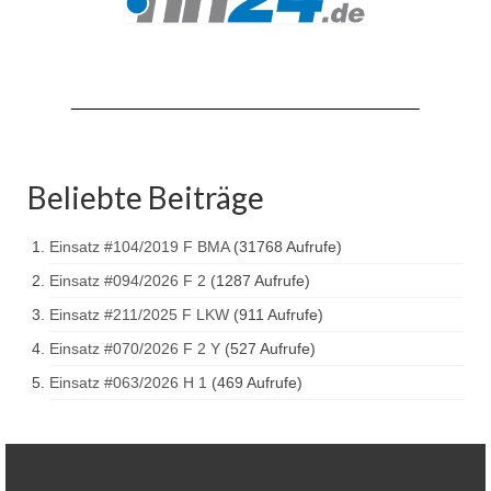
Drehleiter DLK 23/12
Staffellöschfahrzeug StLF 20/25
Tanklöschfahrzeug TLF 4000
Rüstwagen RW 1
Löschgruppenfahrzeug LF 20 KatS
Beliebte Beiträge
Gerätewagen Logistik GW-L 2
Einsatz #104/2019 F BMA
(31768 Aufrufe)
Tanklöschfahrzeug TLF 16/24 Tr
Einsatz #094/2026 F 2
(1287 Aufrufe)
Einsatz #211/2025 F LKW
(911 Aufrufe)
Gerätewagen Gefahrgut GW-G
Einsatz #070/2026 F 2 Y
(527 Aufrufe)
GDekonP-LKW
Einsatz #063/2026 H 1
(469 Aufrufe)
Kleinalarmfahrzeug KLAF
Kommandowagen KdoW