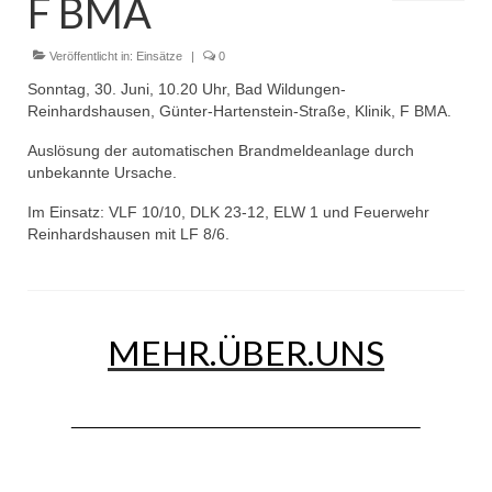
F BMA
Dienstplan
Einsätze
Veröffentlicht in:
Einsätze
|
0
Sonntag, 30. Juni, 10.20 Uhr, Bad Wildungen-
Einsatzstichworte
Reinhardshausen, Günter-Hartenstein-Straße, Klinik, F BMA.
Jugendfeuerwehr
Auslösung der automatischen Brandmeldeanlage durch
unbekannte Ursache.
Infos
Im Einsatz: VLF 10/10, DLK 23-12, ELW 1 und Feuerwehr
Reinhardshausen mit LF 8/6.
Dienstplan
Gründung Jugendfeuerwehr 1996
25-jähriges Jubiläum Jugendfeuerwehr 2021
MEHR.ÜBER.UNS
Kreiszeltlager 2023
Kinderfeuerwehr
Infos