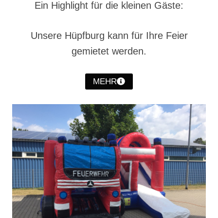
Ein Highlight für die kleinen Gäste:
Christkindwiegen
Christkindwiegen 2024
Unsere Hüpfburg kann für Ihre Feier
Christkindwiegen 2023
gemietet werden.
Christkindwiegen 2022
MEHR
Christkindwiegen 2021
Christkindwiegen 2019
Christkindwiegen 2018
Christkindwiegen 2017
Christkindwiegen 2016
Jahreskonzert 2017
Oktoberfestkonzert 2018