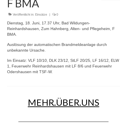
F BMA
Dienstplan
Einsätze
Veröffentlicht in:
Einsätze
|
0
Dienstag, 18. Juni, 17.37 Uhr, Bad Wildungen-
Einsatzstichworte
Reinhardshausen, Zum Hahnberg, Alten- und Pflegeheim, F
BMA.
Jugendfeuerwehr
Auslösung der automatischen Brandmeldeanlage durch
Infos
unbekannte Ursache.
Im Einsatz: VLF 10/10, DLK 23/12, StLF 20/25, LF 16/12, ELW
Dienstplan
1, Feuerwehr Reinhardshausen mit LF 8/6 und Feuerwehr
Odershausen mit TSF-W.
Gründung Jugendfeuerwehr 1996
25-jähriges Jubiläum Jugendfeuerwehr 2021
Kreiszeltlager 2023
MEHR.ÜBER.UNS
Kinderfeuerwehr
Infos