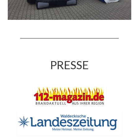
Jahreskonzert 2019
Benefizkonzert 2021
Oktoberfestkonzert 2022
Verein
Tagesfahrt 2017
PRESSE
Fahrzeuge & Technik
Stützpunkt
Einsatzfahrzeuge
Einsatzleitwagen ELW 1
Hilfeleistungslöschgruppenfahrzeug HLF
20