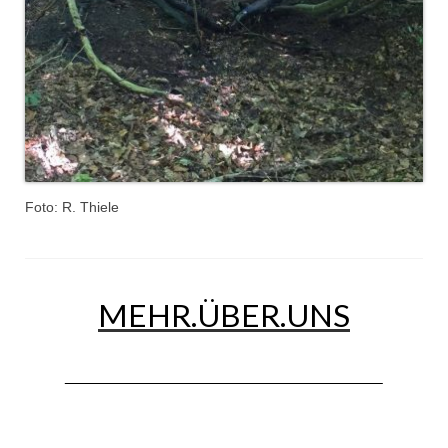
Dienstplan
Katastrophenschutz
GDekonP-Zug
Dienstplan Dekon-Zug
KatS-Zug
Foto: R. Thiele
Dienstplan KatS-Zug
10 Jahre KatS-Zug
Musikzug
MEHR.ÜBER.UNS
Infos
Termine
Chronik des Musikzug