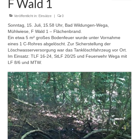
F Wald 1
Dienstplan
Einsätze
Veröffentlicht in:
Einsätze
|
0
Sonntag, 15. Juli, 15.58 Uhr, Bad Wildungen-Wega,
Einsatzstichworte
Mühlwiese, F Wald 1 – Flächenbrand.
Ein etwa 5 m² großes Bodenfeuer wurde unter Vornahme
Jugendfeuerwehr
eines 1 C-Rohres abgelöscht. Zur Sicherstellung der
Löschwasserversorgung war das Tanklöschfahrzeug vor Ort.
Infos
Im Einsatz: TLF 16-24, StLF 20/25 und Feuerwehr Wega mit
LF 8/6 und MTW.
Dienstplan
Gründung Jugendfeuerwehr 1996
25-jähriges Jubiläum Jugendfeuerwehr 2021
Kreiszeltlager 2023
Kinderfeuerwehr
Infos