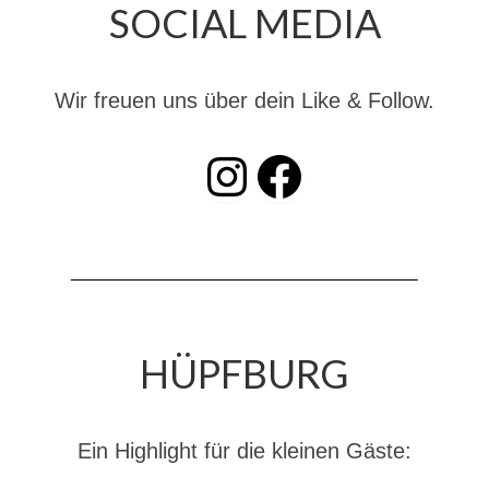
SOCIAL MEDIA
Christkindwiegen
Christkindwiegen 2024
Wir freuen uns über dein Like & Follow.
Christkindwiegen 2023
Christkindwiegen 2022
INSTAGRAM
Facebook
Christkindwiegen 2021
Christkindwiegen 2019
Christkindwiegen 2018
Christkindwiegen 2017
HÜPFBURG
Christkindwiegen 2016
Jahreskonzert 2017
Ein Highlight für die kleinen Gäste:
Oktoberfestkonzert 2018