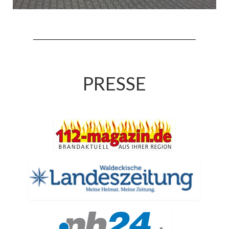
Drehleiter DLK 23/12
Staffellöschfahrzeug StLF 20/25
Tanklöschfahrzeug TLF 4000
Rüstwagen RW 1
PRESSE
Löschgruppenfahrzeug LF 20 KatS
Gerätewagen Logistik GW-L 2
Tanklöschfahrzeug TLF 16/24 Tr
Gerätewagen Gefahrgut GW-G
GDekonP-LKW
Kleinalarmfahrzeug KLAF
Kommandowagen KdoW