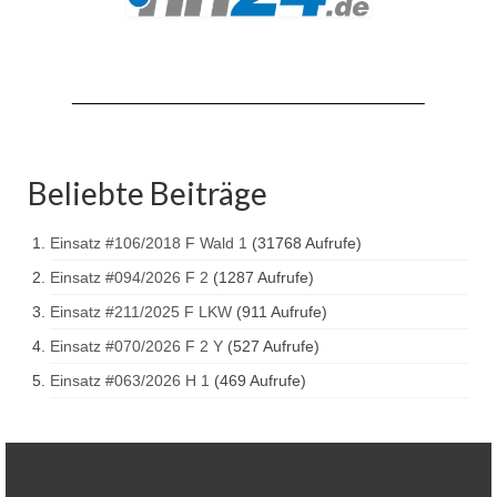
Hubarbeitsbühne B18
24.03.17 Übergabe ELW
20.11.15 Übergabe StLF und HAB
2015 LF 16 „verlässt“ Feuerwehr
Beliebte Beiträge
Geschichte
historische Fotos
Einsatz #106/2018 F Wald 1
(31768 Aufrufe)
Einsatz #094/2026 F 2
(1287 Aufrufe)
Ehemalige Fahrzeuge
Einsatz #211/2025 F LKW
(911 Aufrufe)
Jahresrückblicke
Einsatz #070/2026 F 2 Y
(527 Aufrufe)
Jahresrückblick 2016
Einsatz #063/2026 H 1
(469 Aufrufe)
Jahresrückblick 2017
Jahresrückblick 2018