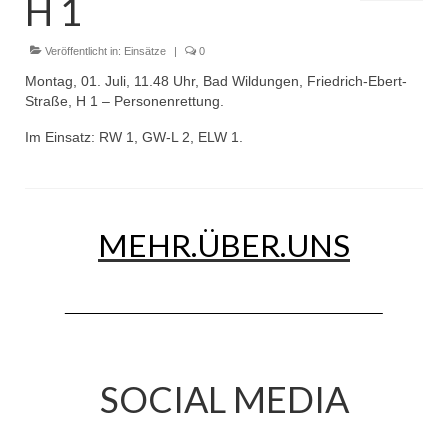
H 1
Dienstplan
Einsätze
Veröffentlicht in:
Einsätze
|
0
Montag, 01. Juli, 11.48 Uhr, Bad Wildungen, Friedrich-Ebert-
Einsatzstichworte
Straße, H 1 – Personenrettung.
Jugendfeuerwehr
Im Einsatz: RW 1, GW-L 2, ELW 1.
Infos
Dienstplan
MEHR.ÜBER.UNS
Gründung Jugendfeuerwehr 1996
25-jähriges Jubiläum Jugendfeuerwehr 2021
Kreiszeltlager 2023
Kinderfeuerwehr
SOCIAL MEDIA
Infos