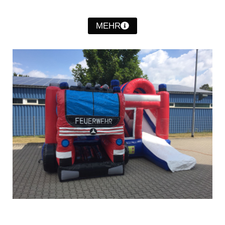
Christkindwiegen
MEHR
Christkindwiegen 2024
Christkindwiegen 2023
Christkindwiegen 2022
Christkindwiegen 2021
Christkindwiegen 2019
Christkindwiegen 2018
Christkindwiegen 2017
Christkindwiegen 2016
Jahreskonzert 2017
Oktoberfestkonzert 2018