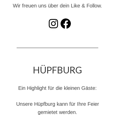
Dienstplan
Wir freuen uns über dein Like & Follow.
Katastrophenschutz
INSTAGRAM
Facebook
GDekonP-Zug
Dienstplan Dekon-Zug
KatS-Zug
Dienstplan KatS-Zug
HÜPFBURG
10 Jahre KatS-Zug
Musikzug
Ein Highlight für die kleinen Gäste:
Infos
Termine
Unsere Hüpfburg kann für Ihre Feier
Chronik des Musikzug
gemietet werden.