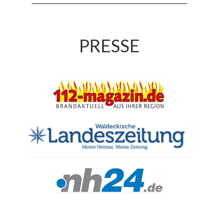
Jahreskonzert 2019
Benefizkonzert 2021
PRESSE
Oktoberfestkonzert 2022
Verein
Tagesfahrt 2017
Fahrzeuge & Technik
Stützpunkt
Einsatzfahrzeuge
Einsatzleitwagen ELW 1
Hilfeleistungslöschgruppenfahrzeug HLF
20