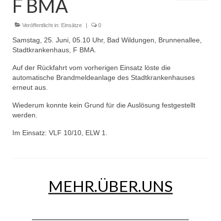
F BMA
Dienstplan
Einsätze
Veröffentlicht in:
Einsätze
|
0
Samstag, 25. Juni, 05.10 Uhr, Bad Wildungen, Brunnenallee,
Einsatzstichworte
Stadtkrankenhaus, F BMA.
Jugendfeuerwehr
Auf der Rückfahrt vom vorherigen Einsatz löste die
automatische Brandmeldeanlage des Stadtkrankenhauses
Infos
erneut aus.
Wiederum konnte kein Grund für die Auslösung festgestellt
Dienstplan
werden.
Gründung Jugendfeuerwehr 1996
Im Einsatz: VLF 10/10, ELW 1.
25-jähriges Jubiläum Jugendfeuerwehr 2021
Kreiszeltlager 2023
MEHR.ÜBER.UNS
Kinderfeuerwehr
Infos