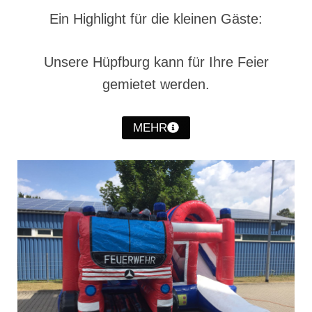
Christkindwiegen
Ein Highlight für die kleinen Gäste:
Christkindwiegen 2024
Unsere Hüpfburg kann für Ihre Feier
Christkindwiegen 2023
gemietet werden.
Christkindwiegen 2022
Christkindwiegen 2021
MEHR
Christkindwiegen 2019
Christkindwiegen 2018
Christkindwiegen 2017
Christkindwiegen 2016
Jahreskonzert 2017
Oktoberfestkonzert 2018