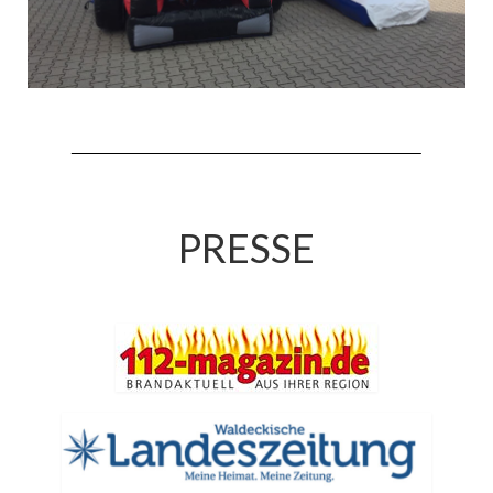
Jahreskonzert 2019
Benefizkonzert 2021
Oktoberfestkonzert 2022
Verein
Tagesfahrt 2017
PRESSE
Fahrzeuge & Technik
Stützpunkt
Einsatzfahrzeuge
Einsatzleitwagen ELW 1
Hilfeleistungslöschgruppenfahrzeug HLF
20