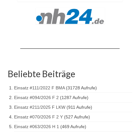
Drehleiter DLK 23/12
Staffellöschfahrzeug StLF 20/25
Tanklöschfahrzeug TLF 4000
Rüstwagen RW 1
Löschgruppenfahrzeug LF 20 KatS
Gerätewagen Logistik GW-L 2
Beliebte Beiträge
Tanklöschfahrzeug TLF 16/24 Tr
Einsatz #111/2022 F BMA
(31728 Aufrufe)
Gerätewagen Gefahrgut GW-G
Einsatz #094/2026 F 2
(1287 Aufrufe)
GDekonP-LKW
Einsatz #211/2025 F LKW
(911 Aufrufe)
Kleinalarmfahrzeug KLAF
Einsatz #070/2026 F 2 Y
(527 Aufrufe)
Einsatz #063/2026 H 1
(469 Aufrufe)
Kommandowagen KdoW