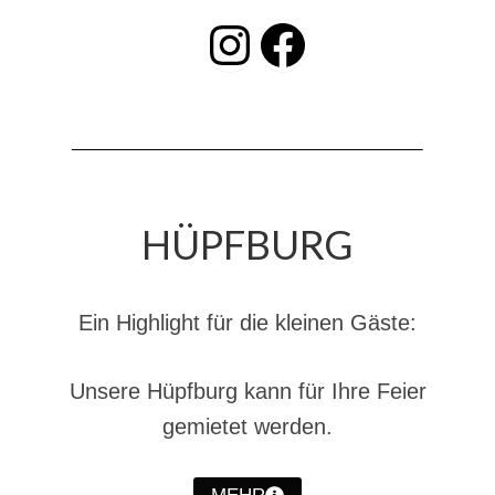
Hubarbeitsbühne B18
INSTAGRAM
Facebook
24.03.17 Übergabe ELW
20.11.15 Übergabe StLF und HAB
2015 LF 16 „verlässt“ Feuerwehr
Geschichte
HÜPFBURG
historische Fotos
Ehemalige Fahrzeuge
Ein Highlight für die kleinen Gäste:
Jahresrückblicke
Jahresrückblick 2016
Unsere Hüpfburg kann für Ihre Feier
Jahresrückblick 2017
gemietet werden.
Jahresrückblick 2018