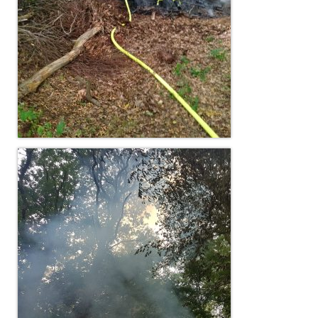
Jahreskonzert 2019
Benefizkonzert 2021
Oktoberfestkonzert 2022
Verein
Tagesfahrt 2017
Fahrzeuge & Technik
Stützpunkt
Einsatzfahrzeuge
Einsatzleitwagen ELW 1
Hilfeleistungslöschgruppenfahrzeug HLF
20