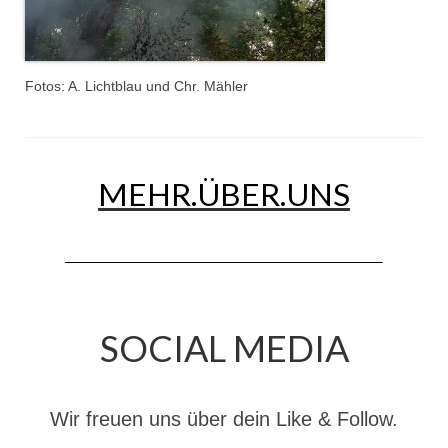
Drehleiter DLK 23/12
Staffellöschfahrzeug StLF 20/25
Tanklöschfahrzeug TLF 4000
Fotos: A. Lichtblau und Chr. Mähler
Rüstwagen RW 1
Löschgruppenfahrzeug LF 20 KatS
MEHR.ÜBER.UNS
Gerätewagen Logistik GW-L 2
Tanklöschfahrzeug TLF 16/24 Tr
Gerätewagen Gefahrgut GW-G
GDekonP-LKW
SOCIAL MEDIA
Kleinalarmfahrzeug KLAF
Kommandowagen KdoW
Wir freuen uns über dein Like & Follow.