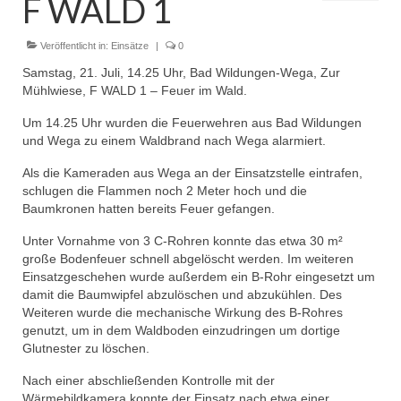
F WALD 1
Dienstplan
Einsätze
Veröffentlicht in:
Einsätze
|
0
Samstag, 21. Juli, 14.25 Uhr, Bad Wildungen-Wega, Zur
Einsatzstichworte
Mühlwiese, F WALD 1 – Feuer im Wald.
Jugendfeuerwehr
Um 14.25 Uhr wurden die Feuerwehren aus Bad Wildungen
und Wega zu einem Waldbrand nach Wega alarmiert.
Infos
Als die Kameraden aus Wega an der Einsatzstelle eintrafen,
schlugen die Flammen noch 2 Meter hoch und die
Dienstplan
Baumkronen hatten bereits Feuer gefangen.
Gründung Jugendfeuerwehr 1996
Unter Vornahme von 3 C-Rohren konnte das etwa 30 m²
große Bodenfeuer schnell abgelöscht werden. Im weiteren
25-jähriges Jubiläum Jugendfeuerwehr 2021
Einsatzgeschehen wurde außerdem ein B-Rohr eingesetzt um
damit die Baumwipfel abzulöschen und abzukühlen. Des
Kreiszeltlager 2023
Weiteren wurde die mechanische Wirkung des B-Rohres
genutzt, um in dem Waldboden einzudringen um dortige
Kinderfeuerwehr
Glutnester zu löschen.
Infos
Nach einer abschließenden Kontrolle mit der
Wärmebildkamera konnte der Einsatz nach etwa einer