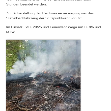
Dienstplan
Stunden beendet werden.
Zur Sicherstellung der Löschwasserversorgung war das
Katastrophenschutz
Staffellöschfahrzeug der Stützpunktwehr vor Ort.
GDekonP-Zug
Im Einsatz: StLF 20/25 und Feuerwehr Wega mit LF 8/6 und
MTW.
Dienstplan Dekon-Zug
KatS-Zug
Dienstplan KatS-Zug
10 Jahre KatS-Zug
Musikzug
Infos
Termine
Chronik des Musikzug