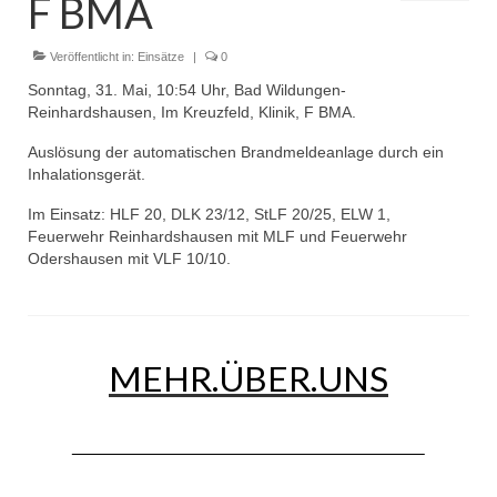
F BMA
Dienstplan
Einsätze
Veröffentlicht in:
Einsätze
|
0
Sonntag, 31. Mai, 10:54 Uhr, Bad Wildungen-
Einsatzstichworte
Reinhardshausen, Im Kreuzfeld, Klinik, F BMA.
Jugendfeuerwehr
Auslösung der automatischen Brandmeldeanlage durch ein
Inhalationsgerät.
Infos
Im Einsatz: HLF 20, DLK 23/12, StLF 20/25, ELW 1,
Feuerwehr Reinhardshausen mit MLF und Feuerwehr
Dienstplan
Odershausen mit VLF 10/10.
Gründung Jugendfeuerwehr 1996
25-jähriges Jubiläum Jugendfeuerwehr 2021
MEHR.ÜBER.UNS
Kreiszeltlager 2023
Kinderfeuerwehr
Infos