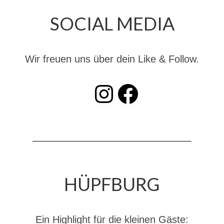
Dienstplan
SOCIAL MEDIA
Katastrophenschutz
GDekonP-Zug
Wir freuen uns über dein Like & Follow.
Dienstplan Dekon-Zug
INSTAGRAM
Facebook
KatS-Zug
Dienstplan KatS-Zug
10 Jahre KatS-Zug
Musikzug
Infos
HÜPFBURG
Termine
Chronik des Musikzug
Ein Highlight für die kleinen Gäste: