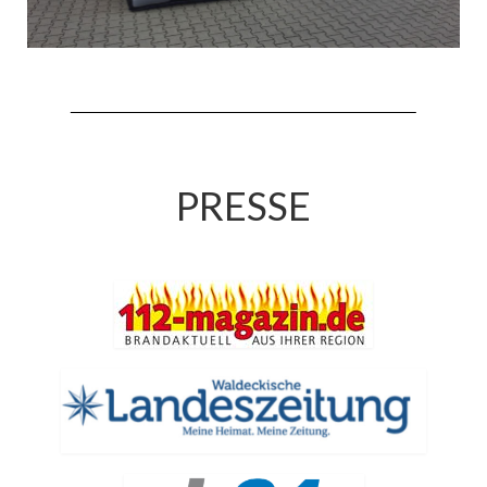
Jahreskonzert 2019
Benefizkonzert 2021
Oktoberfestkonzert 2022
Verein
PRESSE
Tagesfahrt 2017
Fahrzeuge & Technik
Stützpunkt
Einsatzfahrzeuge
Einsatzleitwagen ELW 1
Hilfeleistungslöschgruppenfahrzeug HLF
20