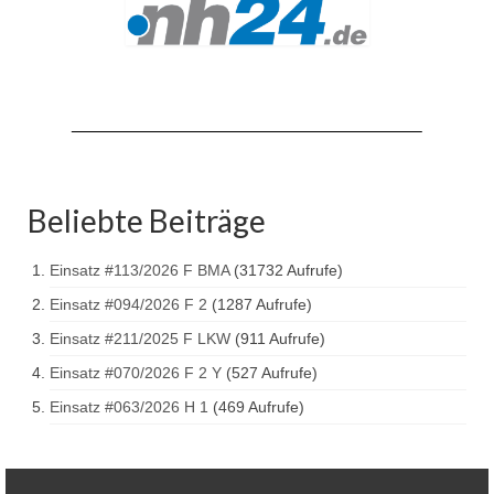
Drehleiter DLK 23/12
Staffellöschfahrzeug StLF 20/25
Tanklöschfahrzeug TLF 4000
Rüstwagen RW 1
Löschgruppenfahrzeug LF 20 KatS
Beliebte Beiträge
Gerätewagen Logistik GW-L 2
Einsatz #113/2026 F BMA
(31732 Aufrufe)
Tanklöschfahrzeug TLF 16/24 Tr
Einsatz #094/2026 F 2
(1287 Aufrufe)
Gerätewagen Gefahrgut GW-G
Einsatz #211/2025 F LKW
(911 Aufrufe)
GDekonP-LKW
Einsatz #070/2026 F 2 Y
(527 Aufrufe)
Einsatz #063/2026 H 1
(469 Aufrufe)
Kleinalarmfahrzeug KLAF
Kommandowagen KdoW