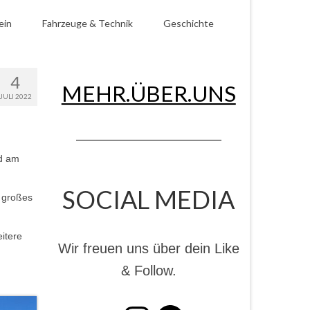
ein
Fahrzeuge & Technik
Geschichte
4
MEHR.ÜBER.UNS
JULI 2022
nd am
SOCIAL MEDIA
r großes
itere
Wir freuen uns über dein Like
& Follow.