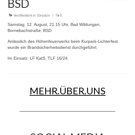
BSD
Dienstplan
Einsätze
Veröffentlicht in:
Einsätze
|
0
Samstag, 12. August, 21.15 Uhr, Bad Wildungen,
Einsatzstichworte
Bornebachstraße, BSD.
Jugendfeuerwehr
Anlässlich des Höhenfeuerwerks beim Kurpark-Lichterfest
wurde ein Brandsicherheitsdienst durchgeführt.
Infos
Im Einsatz: LF KatS, TLF 16/24.
Dienstplan
Gründung Jugendfeuerwehr 1996
MEHR.ÜBER.UNS
25-jähriges Jubiläum Jugendfeuerwehr 2021
Kreiszeltlager 2023
Kinderfeuerwehr
Infos