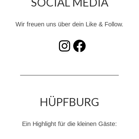
SOCIAL MEDIA
Dienstplan
Katastrophenschutz
Wir freuen uns über dein Like & Follow.
GDekonP-Zug
INSTAGRAM
Facebook
Dienstplan Dekon-Zug
KatS-Zug
Dienstplan KatS-Zug
10 Jahre KatS-Zug
Musikzug
HÜPFBURG
Infos
Termine
Ein Highlight für die kleinen Gäste:
Chronik des Musikzug