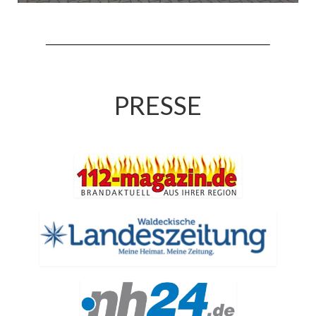
Jahreskonzert 2019
Benefizkonzert 2021
Oktoberfestkonzert 2022
PRESSE
Verein
Tagesfahrt 2017
Fahrzeuge & Technik
Stützpunkt
Einsatzfahrzeuge
Einsatzleitwagen ELW 1
Hilfeleistungslöschgruppenfahrzeug HLF
20