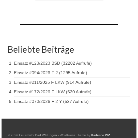
Drehleiter DLK 23/12
Staffellöschfahrzeug StLF 20/25
Tanklöschfahrzeug TLF 4000
Rüstwagen RW 1
Beliebte Beiträge
Löschgruppenfahrzeug LF 20 KatS
Einsatz #123/2023 BSD
(32202 Aufrufe)
Gerätewagen Logistik GW-L 2
Einsatz #094/2026 F 2
(1295 Aufrufe)
Tanklöschfahrzeug TLF 16/24 Tr
Einsatz #211/2025 F LKW
(914 Aufrufe)
Gerätewagen Gefahrgut GW-G
Einsatz #172/2026 F LKW
(620 Aufrufe)
Einsatz #070/2026 F 2 Y
(527 Aufrufe)
GDekonP-LKW
Kleinalarmfahrzeug KLAF
Kommandowagen KdoW
© 2026 Feuerwehr Bad Wildungen - WordPress Theme by
Kadence WP