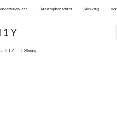
Kinderfeuerwehr
Katastrophenschutz
Musikzug
Ver
 1 Y
ee, H 1 Y – Türöffnung.