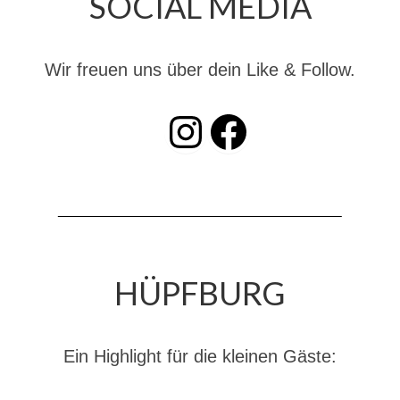
SOCIAL MEDIA
Dienstplan
Katastrophenschutz
Wir freuen uns über dein Like & Follow.
GDekonP-Zug
INSTAGRAM
Facebook
Dienstplan Dekon-Zug
KatS-Zug
Dienstplan KatS-Zug
10 Jahre KatS-Zug
Musikzug
HÜPFBURG
Infos
Termine
Ein Highlight für die kleinen Gäste:
Chronik des Musikzug