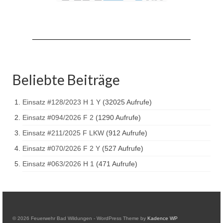
Drehleiter DLK 23/12
Staffellöschfahrzeug StLF 20/25
Tanklöschfahrzeug TLF 4000
Rüstwagen RW 1
Beliebte Beiträge
Löschgruppenfahrzeug LF 20 KatS
Einsatz #128/2023 H 1 Y
(32025 Aufrufe)
Gerätewagen Logistik GW-L 2
Einsatz #094/2026 F 2
(1290 Aufrufe)
Tanklöschfahrzeug TLF 16/24 Tr
Einsatz #211/2025 F LKW
(912 Aufrufe)
Gerätewagen Gefahrgut GW-G
Einsatz #070/2026 F 2 Y
(527 Aufrufe)
Einsatz #063/2026 H 1
(471 Aufrufe)
GDekonP-LKW
Kleinalarmfahrzeug KLAF
Kommandowagen KdoW
© 2026 Feuerwehr Bad Wildungen - WordPress Theme by
Kadence WP