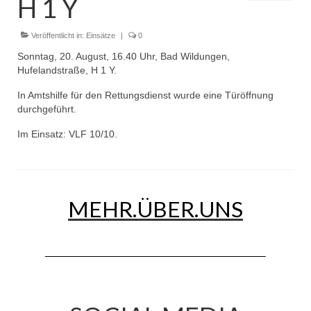
H 1 Y
Dienstplan
Einsätze
Veröffentlicht in:
Einsätze
|
0
Sonntag, 20. August, 16.40 Uhr, Bad Wildungen,
Einsatzstichworte
Hufelandstraße, H 1 Y.
Jugendfeuerwehr
In Amtshilfe für den Rettungsdienst wurde eine Türöffnung
durchgeführt.
Infos
Im Einsatz: VLF 10/10.
Dienstplan
Gründung Jugendfeuerwehr 1996
MEHR.ÜBER.UNS
25-jähriges Jubiläum Jugendfeuerwehr 2021
Kreiszeltlager 2023
Kinderfeuerwehr
Infos