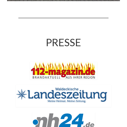
Jahreskonzert 2019
Benefizkonzert 2021
Oktoberfestkonzert 2022
PRESSE
Verein
Tagesfahrt 2017
Fahrzeuge & Technik
Stützpunkt
Einsatzfahrzeuge
Einsatzleitwagen ELW 1
Hilfeleistungslöschgruppenfahrzeug HLF
20