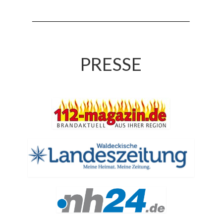
Jahreskonzert 2019
Benefizkonzert 2021
Oktoberfestkonzert 2022
PRESSE
Verein
Tagesfahrt 2017
Fahrzeuge & Technik
Stützpunkt
Einsatzfahrzeuge
Einsatzleitwagen ELW 1
Hilfeleistungslöschgruppenfahrzeug HLF
20