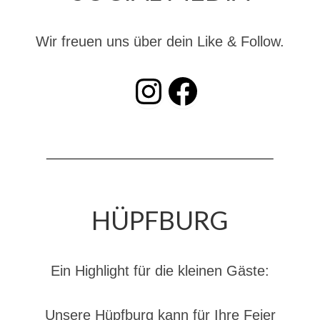
Dienstplan
Katastrophenschutz
Wir freuen uns über dein Like & Follow.
GDekonP-Zug
INSTAGRAM
Facebook
Dienstplan Dekon-Zug
KatS-Zug
Dienstplan KatS-Zug
10 Jahre KatS-Zug
HÜPFBURG
Musikzug
Infos
Ein Highlight für die kleinen Gäste:
Termine
Chronik des Musikzug
Unsere Hüpfburg kann für Ihre Feier