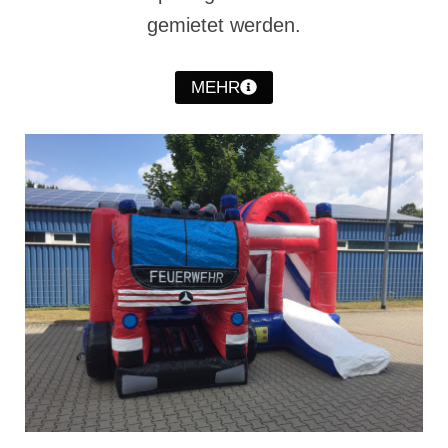
Christkindwiegen
gemietet werden.
Christkindwiegen 2024
MEHR
Christkindwiegen 2023
Christkindwiegen 2022
Christkindwiegen 2021
Christkindwiegen 2019
Christkindwiegen 2018
Christkindwiegen 2017
Christkindwiegen 2016
Jahreskonzert 2017
Oktoberfestkonzert 2018