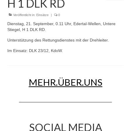
H 1 DLK RD
Dienstplan
Einsätze
Veröffentlicht in:
Einsätze
|
0
Dienstag, 21. September, 0.11 Uhr, Edertal-Wellen, Untere
Einsatzstichworte
Stiegel, H 1 DLK RD.
Jugendfeuerwehr
Unterstützung des Rettungsdienstes mit der Drehleiter.
Im Einsatz: DLK 23/12, KdoW.
Infos
Dienstplan
Gründung Jugendfeuerwehr 1996
MEHR.ÜBER.UNS
25-jähriges Jubiläum Jugendfeuerwehr 2021
Kreiszeltlager 2023
Kinderfeuerwehr
Infos
SOCIAL MEDIA