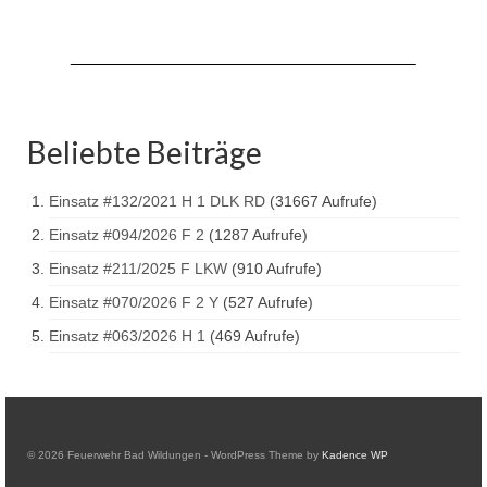
Drehleiter DLK 23/12
Staffellöschfahrzeug StLF 20/25
Tanklöschfahrzeug TLF 4000
Rüstwagen RW 1
Beliebte Beiträge
Löschgruppenfahrzeug LF 20 KatS
Einsatz #132/2021 H 1 DLK RD
(31667 Aufrufe)
Gerätewagen Logistik GW-L 2
Einsatz #094/2026 F 2
(1287 Aufrufe)
Einsatz #211/2025 F LKW
(910 Aufrufe)
Tanklöschfahrzeug TLF 16/24 Tr
Einsatz #070/2026 F 2 Y
(527 Aufrufe)
Gerätewagen Gefahrgut GW-G
Einsatz #063/2026 H 1
(469 Aufrufe)
GDekonP-LKW
Kleinalarmfahrzeug KLAF
Kommandowagen KdoW
© 2026 Feuerwehr Bad Wildungen - WordPress Theme by
Kadence WP