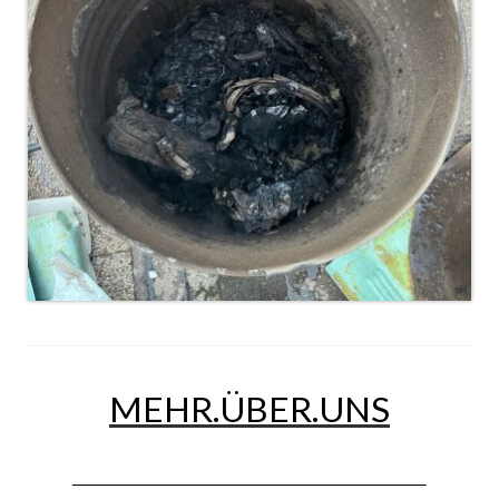
Dienstplan
Katastrophenschutz
GDekonP-Zug
Dienstplan Dekon-Zug
KatS-Zug
Dienstplan KatS-Zug
10 Jahre KatS-Zug
Musikzug
Infos
MEHR.ÜBER.UNS
Termine
Chronik des Musikzug