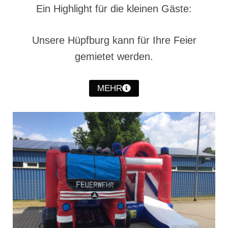
Ein Highlight für die kleinen Gäste:
Jahreskonzert 2019
Benefizkonzert 2021
Unsere Hüpfburg kann für Ihre Feier
Oktoberfestkonzert 2022
gemietet werden.
Verein
MEHR
Tagesfahrt 2017
Fahrzeuge & Technik
Stützpunkt
Einsatzfahrzeuge
Einsatzleitwagen ELW 1
Hilfeleistungslöschgruppenfahrzeug HLF
20