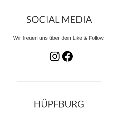
Christkindwiegen
Christkindwiegen 2024
SOCIAL MEDIA
Christkindwiegen 2023
Christkindwiegen 2022
Wir freuen uns über dein Like & Follow.
Christkindwiegen 2021
INSTAGRAM
Facebook
Christkindwiegen 2019
Christkindwiegen 2018
Christkindwiegen 2017
Christkindwiegen 2016
HÜPFBURG
Jahreskonzert 2017
Oktoberfestkonzert 2018