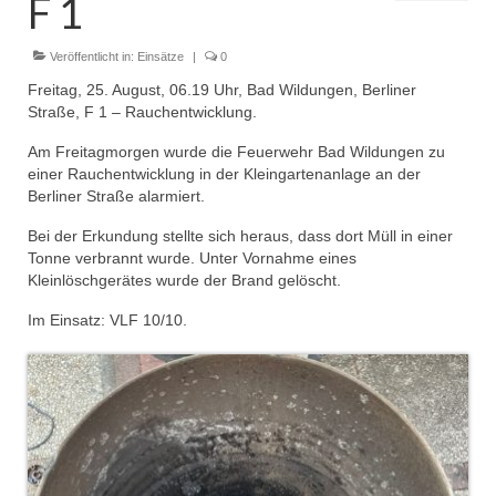
F 1
Dienstplan
Einsätze
Veröffentlicht in:
Einsätze
|
0
Freitag, 25. August, 06.19 Uhr, Bad Wildungen, Berliner
Einsatzstichworte
Straße, F 1 – Rauchentwicklung.
Jugendfeuerwehr
Am Freitagmorgen wurde die Feuerwehr Bad Wildungen zu
einer Rauchentwicklung in der Kleingartenanlage an der
Infos
Berliner Straße alarmiert.
Bei der Erkundung stellte sich heraus, dass dort Müll in einer
Dienstplan
Tonne verbrannt wurde. Unter Vornahme eines
Kleinlöschgerätes wurde der Brand gelöscht.
Gründung Jugendfeuerwehr 1996
Im Einsatz: VLF 10/10.
25-jähriges Jubiläum Jugendfeuerwehr 2021
Kreiszeltlager 2023
Kinderfeuerwehr
Infos