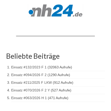
Hubarbeitsbühne B18
24.03.17 Übergabe ELW
20.11.15 Übergabe StLF und HAB
2015 LF 16 „verlässt“ Feuerwehr
Geschichte
historische Fotos
Beliebte Beiträge
Ehemalige Fahrzeuge
Einsatz #132/2023 F 1
(32063 Aufrufe)
Jahresrückblicke
Einsatz #094/2026 F 2
(1290 Aufrufe)
Jahresrückblick 2016
Einsatz #211/2025 F LKW
(912 Aufrufe)
Einsatz #070/2026 F 2 Y
(527 Aufrufe)
Jahresrückblick 2017
Einsatz #063/2026 H 1
(471 Aufrufe)
Jahresrückblick 2018