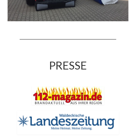
Drehleiter DLK 23/12
Staffellöschfahrzeug StLF 20/25
Tanklöschfahrzeug TLF 4000
Rüstwagen RW 1
Löschgruppenfahrzeug LF 20 KatS
PRESSE
Gerätewagen Logistik GW-L 2
Tanklöschfahrzeug TLF 16/24 Tr
Gerätewagen Gefahrgut GW-G
GDekonP-LKW
Kleinalarmfahrzeug KLAF
Kommandowagen KdoW