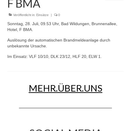
F BMA
Dienstplan
Einsätze
Veröffentlicht in:
Einsätze
|
0
Sonntag, 28. Juli, 09.53 Uhr, Bad Wildungen, Brunnenallee,
Einsatzstichworte
Hotel, F BMA.
Jugendfeuerwehr
Auslösung der automatischen Brandmeldeanlage durch
unbekannte Ursache.
Infos
Im Einsatz: VLF 10/10, DLK 23/12, HLF 20, ELW 1.
Dienstplan
Gründung Jugendfeuerwehr 1996
MEHR.ÜBER.UNS
25-jähriges Jubiläum Jugendfeuerwehr 2021
Kreiszeltlager 2023
Kinderfeuerwehr
Infos