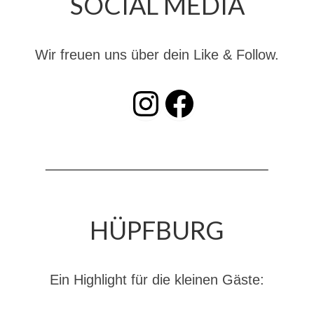
SOCIAL MEDIA
Dienstplan
Katastrophenschutz
Wir freuen uns über dein Like & Follow.
GDekonP-Zug
INSTAGRAM
Facebook
Dienstplan Dekon-Zug
KatS-Zug
Dienstplan KatS-Zug
10 Jahre KatS-Zug
Musikzug
HÜPFBURG
Infos
Termine
Ein Highlight für die kleinen Gäste:
Chronik des Musikzug