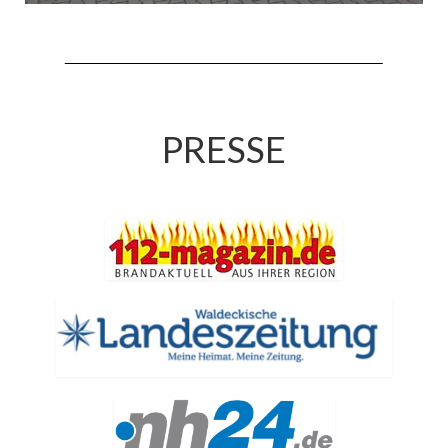
Jahreskonzert 2019
Benefizkonzert 2021
Oktoberfestkonzert 2022
PRESSE
Verein
Tagesfahrt 2017
Fahrzeuge & Technik
Stützpunkt
Einsatzfahrzeuge
Einsatzleitwagen ELW 1
Hilfeleistungslöschgruppenfahrzeug HLF
20