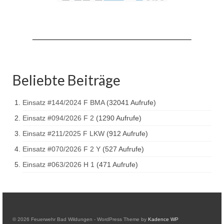
Drehleiter DLK 23/12
Staffellöschfahrzeug StLF 20/25
Tanklöschfahrzeug TLF 4000
Rüstwagen RW 1
Beliebte Beiträge
Löschgruppenfahrzeug LF 20 KatS
Einsatz #144/2024 F BMA
(32041 Aufrufe)
Gerätewagen Logistik GW-L 2
Einsatz #094/2026 F 2
(1290 Aufrufe)
Tanklöschfahrzeug TLF 16/24 Tr
Einsatz #211/2025 F LKW
(912 Aufrufe)
Gerätewagen Gefahrgut GW-G
Einsatz #070/2026 F 2 Y
(527 Aufrufe)
Einsatz #063/2026 H 1
(471 Aufrufe)
GDekonP-LKW
Kleinalarmfahrzeug KLAF
Kommandowagen KdoW
© 2026 Feuerwehr Bad Wildungen - WordPress Theme by
Kadence WP