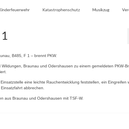
Kinderfeuerwehr
Katastrophenschutz
Musikzug
Ver
 1
aunau, B485, F 1 – brennt PKW.
ad Wildungen, Braunau und Odershausen zu einem gemeldeten PKW-Br
ert.
nsatzstelle eine leichte Rauchentwicklung feststellen, ein Eingreifen 
e Einsatzfahrt abbrechen.
ren aus Braunau und Odershausen mit TSF-W.