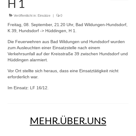
H 1
Dienstplan
Einsätze
Veröffentlicht in:
Einsätze
|
0
Freitag, 08. September, 21.20 Uhr, Bad Wildungen-Hundsdorf,
Einsatzstichworte
K 39, Hundsdorf -> Hüddingen, H 1.
Jugendfeuerwehr
Die Feuerwehren aus Bad Wildungen und Hundsdorf wurden
zum Ausleuchten einer Einsatzstelle nach einem
Infos
Verkehrsunfall auf der Kreisstraße 39 zwischen Hundsdorf und
Hüddingen alarmiert.
Dienstplan
Vor Ort stellte sich heraus, dass eine Einsatztätigkeit nicht
erforderlich war.
Gründung Jugendfeuerwehr 1996
Im Einsatz: LF 16/12.
25-jähriges Jubiläum Jugendfeuerwehr 2021
Kreiszeltlager 2023
Kinderfeuerwehr
MEHR.ÜBER.UNS
Infos