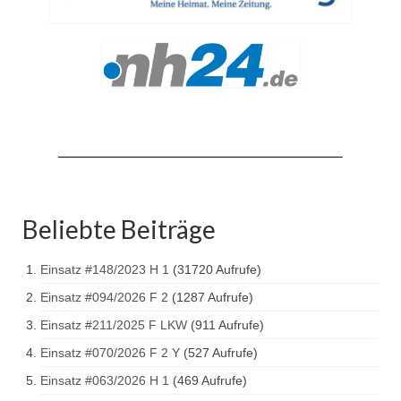
Drehleiter DLK 23/12
Staffellöschfahrzeug StLF 20/25
Tanklöschfahrzeug TLF 4000
Rüstwagen RW 1
Löschgruppenfahrzeug LF 20 KatS
Gerätewagen Logistik GW-L 2
Beliebte Beiträge
Tanklöschfahrzeug TLF 16/24 Tr
Gerätewagen Gefahrgut GW-G
Einsatz #148/2023 H 1
(31720 Aufrufe)
GDekonP-LKW
Einsatz #094/2026 F 2
(1287 Aufrufe)
Einsatz #211/2025 F LKW
(911 Aufrufe)
Kleinalarmfahrzeug KLAF
Einsatz #070/2026 F 2 Y
(527 Aufrufe)
Kommandowagen KdoW
Einsatz #063/2026 H 1
(469 Aufrufe)