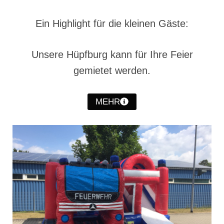
Christkindwiegen
Ein Highlight für die kleinen Gäste:
Christkindwiegen 2024
Christkindwiegen 2023
Unsere Hüpfburg kann für Ihre Feier
gemietet werden.
Christkindwiegen 2022
Christkindwiegen 2021
MEHR
Christkindwiegen 2019
Christkindwiegen 2018
Christkindwiegen 2017
Christkindwiegen 2016
Jahreskonzert 2017
Oktoberfestkonzert 2018