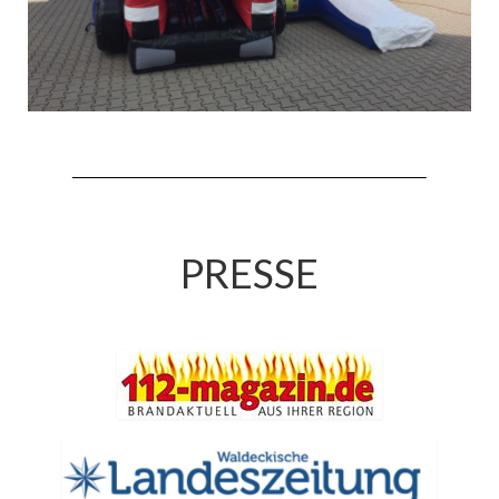
Jahreskonzert 2019
Benefizkonzert 2021
Oktoberfestkonzert 2022
Verein
Tagesfahrt 2017
Fahrzeuge & Technik
PRESSE
Stützpunkt
Einsatzfahrzeuge
Einsatzleitwagen ELW 1
Hilfeleistungslöschgruppenfahrzeug HLF
20