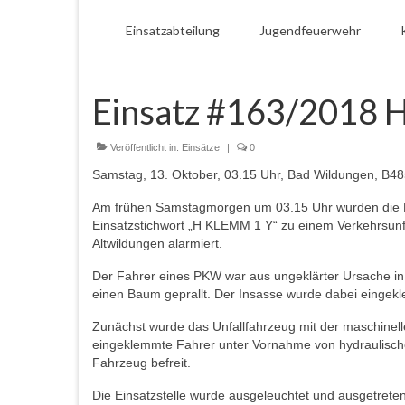
Einsatzabteilung
Jugendfeuerwehr
Einsatz #163/2018 
Veröffentlicht in:
Einsätze
|
0
Samstag, 13. Oktober, 03.15 Uhr, Bad Wildungen, B4
Am frühen Samstagmorgen um 03.15 Uhr wurden die Fe
Einsatzstichwort „H KLEMM 1 Y“ zu einem Verkehrsunf
Altwildungen alarmiert.
Der Fahrer eines PKW war aus ungeklärter Ursache i
einen Baum geprallt. Der Insasse wurde dabei eingek
Zunächst wurde das Unfallfahrzeug mit der maschinel
eingeklemmte Fahrer unter Vornahme von hydraulisch
Fahrzeug befreit.
Die Einsatzstelle wurde ausgeleuchtet und ausgetreten