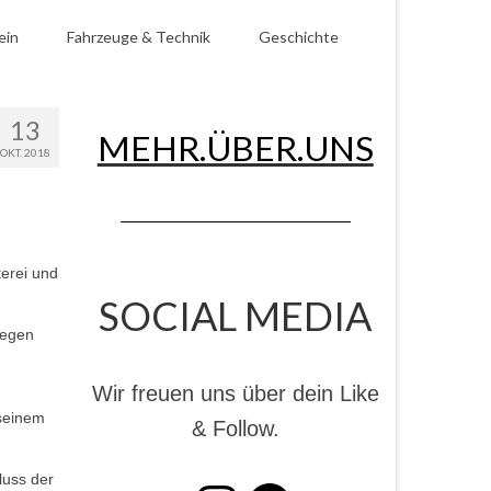
ein
Fahrzeuge & Technik
Geschichte
13
MEHR.ÜBER.UNS
OKT. 2018
erei und
SOCIAL MEDIA
gegen
Wir freuen uns über dein Like
 seinem
& Follow.
luss der