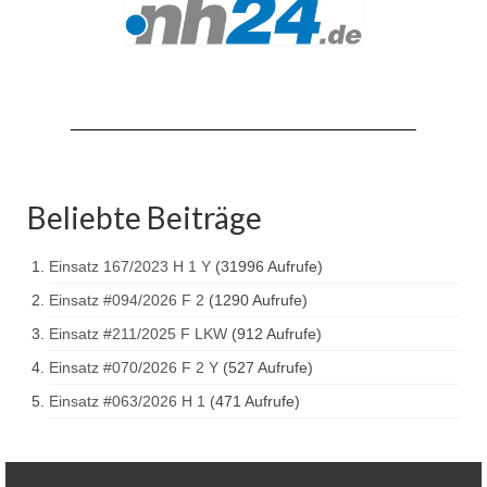
Drehleiter DLK 23/12
Staffellöschfahrzeug StLF 20/25
Tanklöschfahrzeug TLF 4000
Rüstwagen RW 1
Löschgruppenfahrzeug LF 20 KatS
Beliebte Beiträge
Gerätewagen Logistik GW-L 2
Einsatz 167/2023 H 1 Y
(31996 Aufrufe)
Tanklöschfahrzeug TLF 16/24 Tr
Einsatz #094/2026 F 2
(1290 Aufrufe)
Gerätewagen Gefahrgut GW-G
Einsatz #211/2025 F LKW
(912 Aufrufe)
GDekonP-LKW
Einsatz #070/2026 F 2 Y
(527 Aufrufe)
Einsatz #063/2026 H 1
(471 Aufrufe)
Kleinalarmfahrzeug KLAF
Kommandowagen KdoW