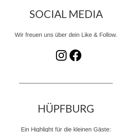
Dienstplan
SOCIAL MEDIA
Katastrophenschutz
GDekonP-Zug
Wir freuen uns über dein Like & Follow.
Dienstplan Dekon-Zug
INSTAGRAM
Facebook
KatS-Zug
Dienstplan KatS-Zug
10 Jahre KatS-Zug
Musikzug
Infos
HÜPFBURG
Termine
Chronik des Musikzug
Ein Highlight für die kleinen Gäste: