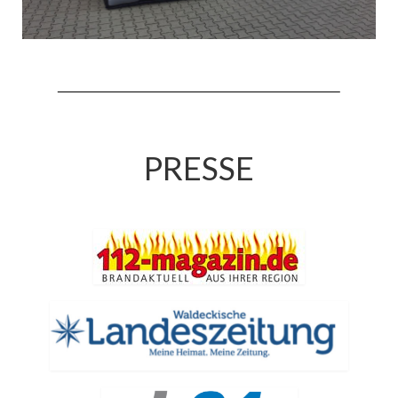
Jahreskonzert 2019
Benefizkonzert 2021
Oktoberfestkonzert 2022
Verein
PRESSE
Tagesfahrt 2017
Fahrzeuge & Technik
Stützpunkt
Einsatzfahrzeuge
Einsatzleitwagen ELW 1
Hilfeleistungslöschgruppenfahrzeug HLF
20