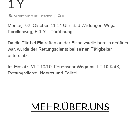
1 Y
Dienstplan
Einsätze
Veröffentlicht in:
Einsätze
|
0
Montag, 02. Oktober, 11.14 Uhr, Bad Wildungen-Wega,
Einsatzstichworte
Forellenweg, H 1 Y – Türöffnung.
Jugendfeuerwehr
Da die Tür bei Eintreffen an der Einsatzstelle bereits geöffnet
war, wurde der Rettungsdienst bei seinen Tätigkeiten
Infos
unterstützt.
Im Einsatz: VLF 10/10, Feuerwehr Wega mit LF 10 KatS,
Dienstplan
Rettungsdienst, Notarzt und Polizei.
Gründung Jugendfeuerwehr 1996
25-jähriges Jubiläum Jugendfeuerwehr 2021
MEHR.ÜBER.UNS
Kreiszeltlager 2023
Kinderfeuerwehr
Infos