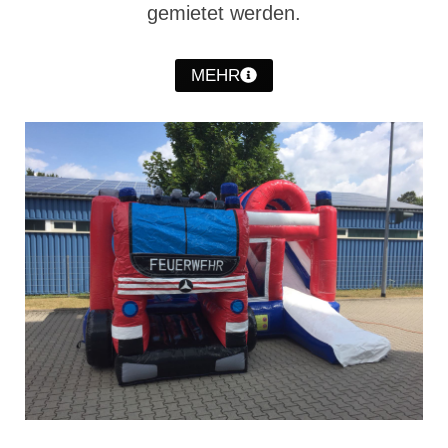
gemietet werden.
Christkindwiegen
Christkindwiegen 2024
MEHR
Christkindwiegen 2023
Christkindwiegen 2022
Christkindwiegen 2021
Christkindwiegen 2019
Christkindwiegen 2018
Christkindwiegen 2017
Christkindwiegen 2016
Jahreskonzert 2017
Oktoberfestkonzert 2018