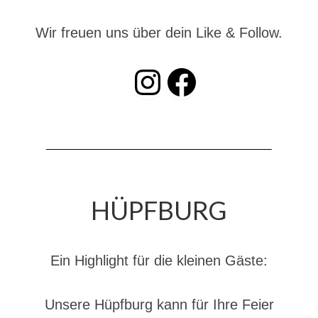
Dienstplan
Wir freuen uns über dein Like & Follow.
Katastrophenschutz
INSTAGRAM
Facebook
GDekonP-Zug
Dienstplan Dekon-Zug
KatS-Zug
Dienstplan KatS-Zug
10 Jahre KatS-Zug
HÜPFBURG
Musikzug
Infos
Ein Highlight für die kleinen Gäste:
Termine
Chronik des Musikzug
Unsere Hüpfburg kann für Ihre Feier