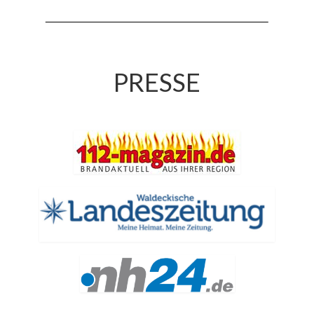
Jahreskonzert 2019
Benefizkonzert 2021
Oktoberfestkonzert 2022
PRESSE
Verein
Tagesfahrt 2017
Fahrzeuge & Technik
Stützpunkt
Einsatzfahrzeuge
Einsatzleitwagen ELW 1
Hilfeleistungslöschgruppenfahrzeug HLF
20