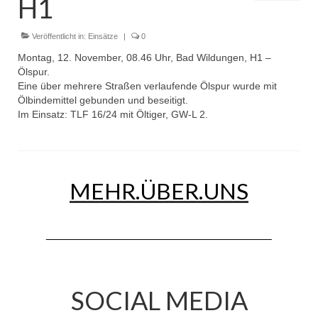
H1
Dienstplan
Einsätze
Veröffentlicht in:
Einsätze
|
0
Montag, 12. November, 08.46 Uhr, Bad Wildungen, H1 –
Einsatzstichworte
Ölspur.
Eine über mehrere Straßen verlaufende Ölspur wurde mit
Jugendfeuerwehr
Ölbindemittel gebunden und beseitigt.
Im Einsatz: TLF 16/24 mit Öltiger, GW-L 2.
Infos
Dienstplan
Gründung Jugendfeuerwehr 1996
MEHR.ÜBER.UNS
25-jähriges Jubiläum Jugendfeuerwehr 2021
Kreiszeltlager 2023
Kinderfeuerwehr
SOCIAL MEDIA
Infos