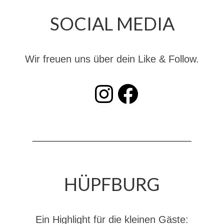
Dienstplan
SOCIAL MEDIA
Katastrophenschutz
GDekonP-Zug
Wir freuen uns über dein Like & Follow.
Dienstplan Dekon-Zug
INSTAGRAM
Facebook
KatS-Zug
Dienstplan KatS-Zug
10 Jahre KatS-Zug
Musikzug
Infos
HÜPFBURG
Termine
Chronik des Musikzug
Ein Highlight für die kleinen Gäste: