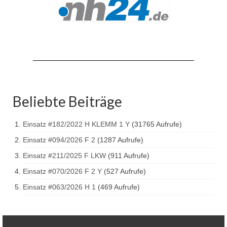
Drehleiter DLK 23/12
Staffellöschfahrzeug StLF 20/25
Tanklöschfahrzeug TLF 4000
Rüstwagen RW 1
Löschgruppenfahrzeug LF 20 KatS
Beliebte Beiträge
Gerätewagen Logistik GW-L 2
Einsatz #182/2022 H KLEMM 1 Y
(31765 Aufrufe)
Tanklöschfahrzeug TLF 16/24 Tr
Einsatz #094/2026 F 2
(1287 Aufrufe)
Gerätewagen Gefahrgut GW-G
Einsatz #211/2025 F LKW
(911 Aufrufe)
GDekonP-LKW
Einsatz #070/2026 F 2 Y
(527 Aufrufe)
Einsatz #063/2026 H 1
(469 Aufrufe)
Kleinalarmfahrzeug KLAF
Kommandowagen KdoW