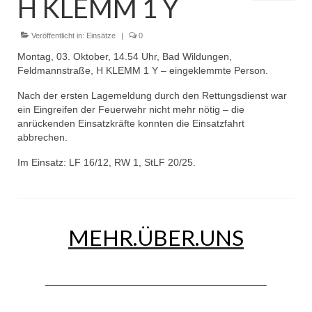
H KLEMM 1 Y
Dienstplan
Einsätze
Veröffentlicht in:
Einsätze
|
0
Montag, 03. Oktober, 14.54 Uhr, Bad Wildungen,
Einsatzstichworte
Feldmannstraße, H KLEMM 1 Y – eingeklemmte Person.
Jugendfeuerwehr
Nach der ersten Lagemeldung durch den Rettungsdienst war
ein Eingreifen der Feuerwehr nicht mehr nötig – die
Infos
anrückenden Einsatzkräfte konnten die Einsatzfahrt
abbrechen.
Dienstplan
Im Einsatz: LF 16/12, RW 1, StLF 20/25.
Gründung Jugendfeuerwehr 1996
25-jähriges Jubiläum Jugendfeuerwehr 2021
MEHR.ÜBER.UNS
Kreiszeltlager 2023
Kinderfeuerwehr
Infos