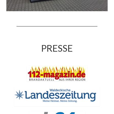
Jahreskonzert 2019
Benefizkonzert 2021
Oktoberfestkonzert 2022
Verein
PRESSE
Tagesfahrt 2017
Fahrzeuge & Technik
Stützpunkt
Einsatzfahrzeuge
Einsatzleitwagen ELW 1
Hilfeleistungslöschgruppenfahrzeug HLF
20