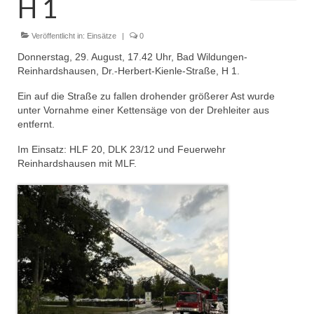
H 1
Dienstplan
Einsätze
Veröffentlicht in:
Einsätze
|
0
Donnerstag, 29. August, 17.42 Uhr, Bad Wildungen-
Einsatzstichworte
Reinhardshausen, Dr.-Herbert-Kienle-Straße, H 1.
Jugendfeuerwehr
Ein auf die Straße zu fallen drohender größerer Ast wurde
unter Vornahme einer Kettensäge von der Drehleiter aus
Infos
entfernt.
Im Einsatz: HLF 20, DLK 23/12 und Feuerwehr
Dienstplan
Reinhardshausen mit MLF.
Gründung Jugendfeuerwehr 1996
25-jähriges Jubiläum Jugendfeuerwehr 2021
Kreiszeltlager 2023
Kinderfeuerwehr
Infos