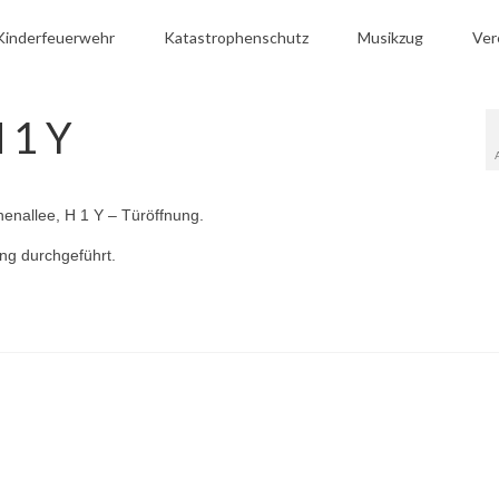
Kinderfeuerwehr
Katastrophenschutz
Musikzug
Ver
 1 Y
enallee, H 1 Y – Türöffnung.
ung durchgeführt.