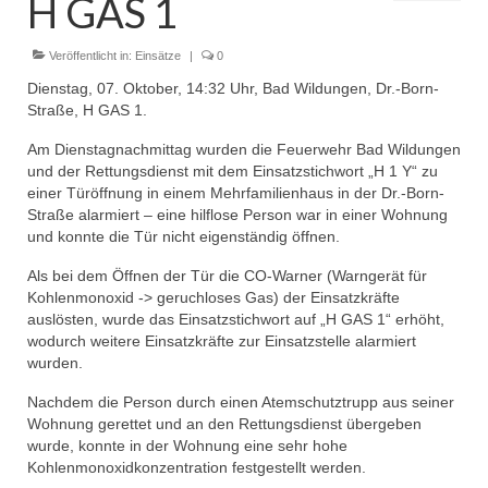
H GAS 1
Dienstplan
Einsätze
Veröffentlicht in:
Einsätze
|
0
Dienstag, 07. Oktober, 14:32 Uhr, Bad Wildungen, Dr.-Born-
Einsatzstichworte
Straße, H GAS 1.
Jugendfeuerwehr
Am Dienstagnachmittag wurden die Feuerwehr Bad Wildungen
und der Rettungsdienst mit dem Einsatzstichwort „H 1 Y“ zu
Infos
einer Türöffnung in einem Mehrfamilienhaus in der Dr.-Born-
Straße alarmiert – eine hilflose Person war in einer Wohnung
Dienstplan
und konnte die Tür nicht eigenständig öffnen.
Als bei dem Öffnen der Tür die CO-Warner (Warngerät für
Gründung Jugendfeuerwehr 1996
Kohlenmonoxid -> geruchloses Gas) der Einsatzkräfte
auslösten, wurde das Einsatzstichwort auf „H GAS 1“ erhöht,
25-jähriges Jubiläum Jugendfeuerwehr 2021
wodurch weitere Einsatzkräfte zur Einsatzstelle alarmiert
wurden.
Kreiszeltlager 2023
Nachdem die Person durch einen Atemschutztrupp aus seiner
Kinderfeuerwehr
Wohnung gerettet und an den Rettungsdienst übergeben
wurde, konnte in der Wohnung eine sehr hohe
Infos
Kohlenmonoxidkonzentration festgestellt werden.