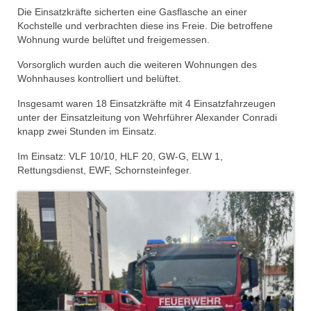
Dienstplan
Die Einsatzkräfte sicherten eine Gasflasche an einer
Kochstelle und verbrachten diese ins Freie. Die betroffene
Katastrophenschutz
Wohnung wurde belüftet und freigemessen.
Vorsorglich wurden auch die weiteren Wohnungen des
GDekonP-Zug
Wohnhauses kontrolliert und belüftet.
Dienstplan Dekon-Zug
Insgesamt waren 18 Einsatzkräfte mit 4 Einsatzfahrzeugen
unter der Einsatzleitung von Wehrführer Alexander Conradi
KatS-Zug
knapp zwei Stunden im Einsatz.
Dienstplan KatS-Zug
Im Einsatz: VLF 10/10, HLF 20, GW-G, ELW 1,
Rettungsdienst, EWF, Schornsteinfeger.
10 Jahre KatS-Zug
Musikzug
Infos
Termine
Chronik des Musikzug