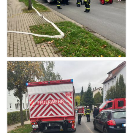
Jahreskonzert 2019
Benefizkonzert 2021
Oktoberfestkonzert 2022
Verein
Tagesfahrt 2017
Fahrzeuge & Technik
Stützpunkt
Einsatzfahrzeuge
Einsatzleitwagen ELW 1
Hilfeleistungslöschgruppenfahrzeug HLF
20