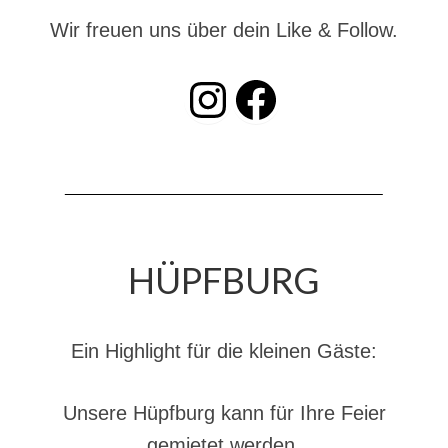
Hubarbeitsbühne B18
Wir freuen uns über dein Like & Follow.
24.03.17 Übergabe ELW
INSTAGRAM
Facebook
20.11.15 Übergabe StLF und HAB
2015 LF 16 „verlässt“ Feuerwehr
Geschichte
historische Fotos
Ehemalige Fahrzeuge
HÜPFBURG
Jahresrückblicke
Jahresrückblick 2016
Ein Highlight für die kleinen Gäste:
Jahresrückblick 2017
Unsere Hüpfburg kann für Ihre Feier
Jahresrückblick 2018
gemietet werden.