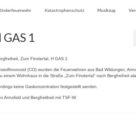
Kinderfeuerwehr
Katastrophenschutz
Musikzug
Ver
H GAS 1
freiheit, Zum Finstertal, H GAS 1.
enstoffmonoxid (CO) wurden die Feuerwehren aus Bad Wildungen, Arms
zu einem Wohnhaus in die Straße „Zum Finstertal“ nach Bergfreiheit ala
rdings keine Gaskonzentration festgestellt werden.
n Armsfeld und Bergfreitheit mit TSF-W.