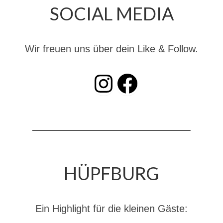
SOCIAL MEDIA
Dienstplan
Katastrophenschutz
Wir freuen uns über dein Like & Follow.
GDekonP-Zug
Dienstplan Dekon-Zug
INSTAGRAM
Facebook
KatS-Zug
Dienstplan KatS-Zug
10 Jahre KatS-Zug
Musikzug
HÜPFBURG
Infos
Termine
Ein Highlight für die kleinen Gäste:
Chronik des Musikzug