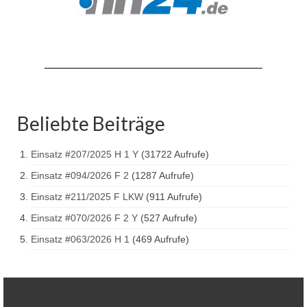
Drehleiter DLK 23/12
Staffellöschfahrzeug StLF 20/25
Tanklöschfahrzeug TLF 4000
Rüstwagen RW 1
Löschgruppenfahrzeug LF 20 KatS
Beliebte Beiträge
Gerätewagen Logistik GW-L 2
Einsatz #207/2025 H 1 Y
(31722 Aufrufe)
Tanklöschfahrzeug TLF 16/24 Tr
Einsatz #094/2026 F 2
(1287 Aufrufe)
Einsatz #211/2025 F LKW
(911 Aufrufe)
Gerätewagen Gefahrgut GW-G
Einsatz #070/2026 F 2 Y
(527 Aufrufe)
GDekonP-LKW
Einsatz #063/2026 H 1
(469 Aufrufe)
Kleinalarmfahrzeug KLAF
Kommandowagen KdoW