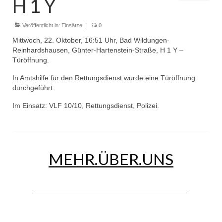
H 1 Y
Dienstplan
Einsätze
Veröffentlicht in:
Einsätze
|
0
Mittwoch, 22. Oktober, 16:51 Uhr, Bad Wildungen-
Einsatzstichworte
Reinhardshausen, Günter-Hartenstein-Straße, H 1 Y –
Türöffnung.
Jugendfeuerwehr
In Amtshilfe für den Rettungsdienst wurde eine Türöffnung
Infos
durchgeführt.
Im Einsatz: VLF 10/10, Rettungsdienst, Polizei.
Dienstplan
Gründung Jugendfeuerwehr 1996
25-jähriges Jubiläum Jugendfeuerwehr 2021
MEHR.ÜBER.UNS
Kreiszeltlager 2023
Kinderfeuerwehr
Infos