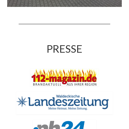
Jahreskonzert 2019
Benefizkonzert 2021
Oktoberfestkonzert 2022
Verein
PRESSE
Tagesfahrt 2017
Fahrzeuge & Technik
Stützpunkt
Einsatzfahrzeuge
Einsatzleitwagen ELW 1
Hilfeleistungslöschgruppenfahrzeug HLF
20