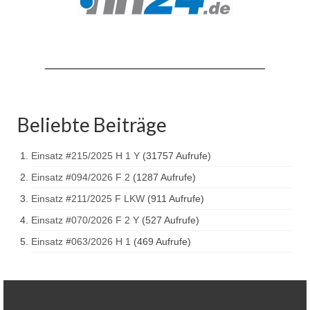
Drehleiter DLK 23/12
Staffellöschfahrzeug StLF 20/25
Tanklöschfahrzeug TLF 4000
Rüstwagen RW 1
Löschgruppenfahrzeug LF 20 KatS
Beliebte Beiträge
Gerätewagen Logistik GW-L 2
Einsatz #215/2025 H 1 Y
(31757 Aufrufe)
Tanklöschfahrzeug TLF 16/24 Tr
Einsatz #094/2026 F 2
(1287 Aufrufe)
Einsatz #211/2025 F LKW
(911 Aufrufe)
Gerätewagen Gefahrgut GW-G
Einsatz #070/2026 F 2 Y
(527 Aufrufe)
GDekonP-LKW
Einsatz #063/2026 H 1
(469 Aufrufe)
Kleinalarmfahrzeug KLAF
Kommandowagen KdoW