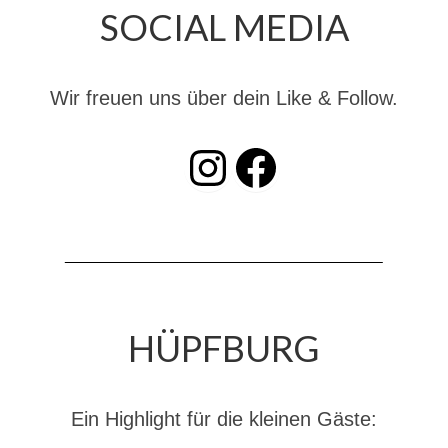
SOCIAL MEDIA
Dienstplan
Katastrophenschutz
Wir freuen uns über dein Like & Follow.
GDekonP-Zug
Dienstplan Dekon-Zug
INSTAGRAM
Facebook
KatS-Zug
Dienstplan KatS-Zug
10 Jahre KatS-Zug
Musikzug
HÜPFBURG
Infos
Termine
Ein Highlight für die kleinen Gäste:
Chronik des Musikzug