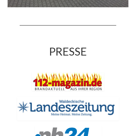
Jahreskonzert 2019
Benefizkonzert 2021
Oktoberfestkonzert 2022
Verein
PRESSE
Tagesfahrt 2017
Fahrzeuge & Technik
Stützpunkt
Einsatzfahrzeuge
Einsatzleitwagen ELW 1
Hilfeleistungslöschgruppenfahrzeug HLF
20