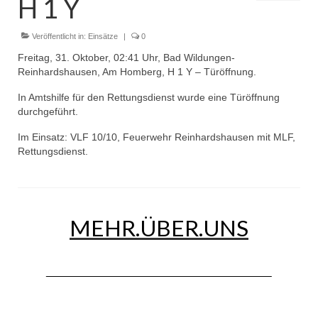
H 1 Y
Dienstplan
Einsätze
Veröffentlicht in:
Einsätze
|
0
Freitag, 31. Oktober, 02:41 Uhr, Bad Wildungen-
Einsatzstichworte
Reinhardshausen, Am Homberg, H 1 Y – Türöffnung.
Jugendfeuerwehr
In Amtshilfe für den Rettungsdienst wurde eine Türöffnung
durchgeführt.
Infos
Im Einsatz: VLF 10/10, Feuerwehr Reinhardshausen mit MLF,
Rettungsdienst.
Dienstplan
Gründung Jugendfeuerwehr 1996
25-jähriges Jubiläum Jugendfeuerwehr 2021
MEHR.ÜBER.UNS
Kreiszeltlager 2023
Kinderfeuerwehr
Infos