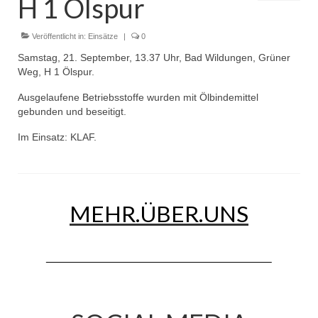
H 1 Ölspur
Dienstplan
Einsätze
Veröffentlicht in:
Einsätze
|
0
Samstag, 21. September, 13.37 Uhr, Bad Wildungen, Grüner
Einsatzstichworte
Weg, H 1 Ölspur.
Jugendfeuerwehr
Ausgelaufene Betriebsstoffe wurden mit Ölbindemittel
gebunden und beseitigt.
Infos
Im Einsatz: KLAF.
Dienstplan
Gründung Jugendfeuerwehr 1996
MEHR.ÜBER.UNS
25-jähriges Jubiläum Jugendfeuerwehr 2021
Kreiszeltlager 2023
Kinderfeuerwehr
Infos