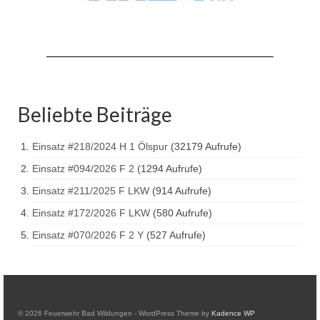
Drehleiter DLK 23/12
Staffellöschfahrzeug StLF 20/25
Tanklöschfahrzeug TLF 4000
Rüstwagen RW 1
Beliebte Beiträge
Löschgruppenfahrzeug LF 20 KatS
Einsatz #218/2024 H 1 Ölspur
(32179 Aufrufe)
Gerätewagen Logistik GW-L 2
Einsatz #094/2026 F 2
(1294 Aufrufe)
Tanklöschfahrzeug TLF 16/24 Tr
Einsatz #211/2025 F LKW
(914 Aufrufe)
Gerätewagen Gefahrgut GW-G
Einsatz #172/2026 F LKW
(580 Aufrufe)
Einsatz #070/2026 F 2 Y
(527 Aufrufe)
GDekonP-LKW
Kleinalarmfahrzeug KLAF
Kommandowagen KdoW
© 2026 Feuerwehr Bad Wildungen - WordPress Theme by
Kadence WP