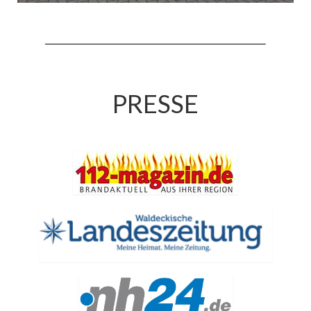
Jahreskonzert 2019
Benefizkonzert 2021
Oktoberfestkonzert 2022
PRESSE
Verein
Tagesfahrt 2017
Fahrzeuge & Technik
Stützpunkt
Einsatzfahrzeuge
Einsatzleitwagen ELW 1
Hilfeleistungslöschgruppenfahrzeug HLF
20