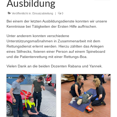
Ausbildung
Dienstplan
Einsätze
Veröffentlicht in:
Einsatzabteilung
|
0
Bei einem der letzten Ausbildungsdienste konnten wir unsere
Einsatzstichworte
Kenntnisse bei Tätigkeiten der Ersten Hilfe auffrischen.
Jugendfeuerwehr
Unter anderem konnten verschiedene
Unterstützungsmaßnahmen in Zusammenarbeit mit dem
Infos
Rettungsdienst erlernt werden. Hierzu zählten das Anlegen
eines Stifnecks, fixieren einer Person auf einem Spineboard
Dienstplan
und die Patientenrettung mit einer Rettungs-Boa.
Vielen Dank an die beiden Dozenten Rabana und Yannek.
Gründung Jugendfeuerwehr 1996
25-jähriges Jubiläum Jugendfeuerwehr 2021
Kreiszeltlager 2023
Kinderfeuerwehr
Infos