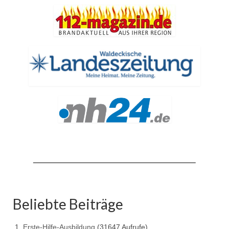
Hubarbeitsbühne B18
24.03.17 Übergabe ELW
20.11.15 Übergabe StLF und HAB
2015 LF 16 „verlässt“ Feuerwehr
Geschichte
historische Fotos
Ehemalige Fahrzeuge
Jahresrückblicke
Jahresrückblick 2016
Jahresrückblick 2017
Beliebte Beiträge
Jahresrückblick 2018
Erste-Hilfe-Ausbildung
(31647 Aufrufe)