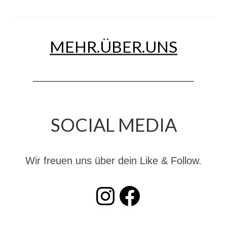
Christkindwiegen
Christkindwiegen 2024
MEHR.ÜBER.UNS
Christkindwiegen 2023
Christkindwiegen 2022
Christkindwiegen 2021
Christkindwiegen 2019
SOCIAL MEDIA
Christkindwiegen 2018
Christkindwiegen 2017
Wir freuen uns über dein Like & Follow.
Christkindwiegen 2016
INSTAGRAM
Facebook
Jahreskonzert 2017
Oktoberfestkonzert 2018