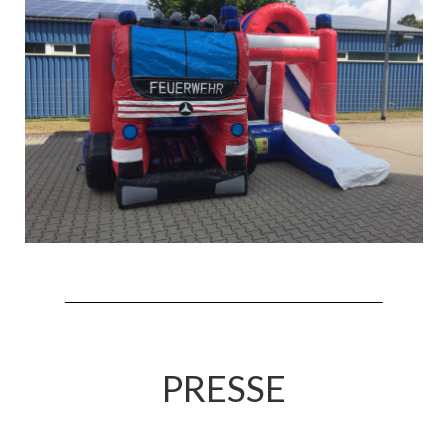
Drehleiter DLK 23/12
Staffellöschfahrzeug StLF 20/25
Tanklöschfahrzeug TLF 4000
Rüstwagen RW 1
Löschgruppenfahrzeug LF 20 KatS
Gerätewagen Logistik GW-L 2
Tanklöschfahrzeug TLF 16/24 Tr
Gerätewagen Gefahrgut GW-G
GDekonP-LKW
Kleinalarmfahrzeug KLAF
PRESSE
Kommandowagen KdoW