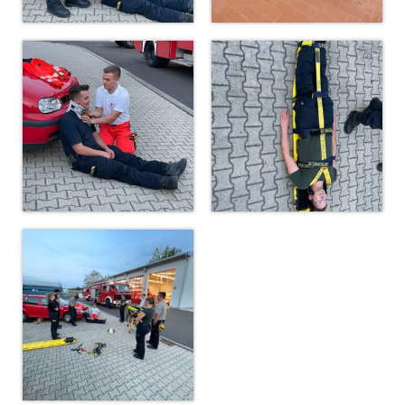
Dienstplan
Katastrophenschutz
GDekonP-Zug
Dienstplan Dekon-Zug
KatS-Zug
Dienstplan KatS-Zug
10 Jahre KatS-Zug
Musikzug
Infos
Termine
Chronik des Musikzug