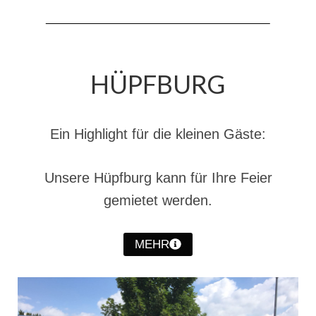
Jahreskonzert 2019
Benefizkonzert 2021
Oktoberfestkonzert 2022
HÜPFBURG
Verein
Tagesfahrt 2017
Ein Highlight für die kleinen Gäste:
Fahrzeuge & Technik
Unsere Hüpfburg kann für Ihre Feier
Stützpunkt
gemietet werden.
Einsatzfahrzeuge
MEHR
Einsatzleitwagen ELW 1
Hilfeleistungslöschgruppenfahrzeug HLF
20