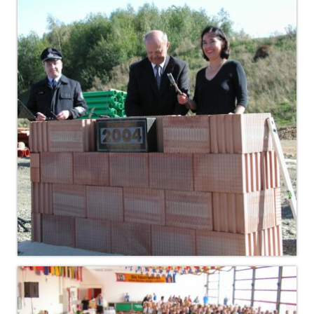
Drehleiter DLK 23/12
Staffellöschfahrzeug StLF 20/25
Tanklöschfahrzeug TLF 4000
Rüstwagen RW 1
Löschgruppenfahrzeug LF 20 KatS
Gerätewagen Logistik GW-L 2
Tanklöschfahrzeug TLF 16/24 Tr
Gerätewagen Gefahrgut GW-G
GDekonP-LKW
Kleinalarmfahrzeug KLAF
Kommandowagen KdoW