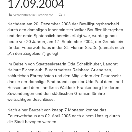
17.09.2004
Dienstplan
Einsätze
Veröffentlicht in:
Geschichte
|
0
Nachdem am 20. Dezember 2003 der Bewilligungsbescheid
Einsatzstichworte
durch den damaligen Innenminister Volker Bouffier übergeben
und der erste Spatenstich bereits erfolgt war, wurde genau
Jugendfeuerwehr
heute vor 20 Jahren, am 17. September 2004, der Grundstein
für das Feuerwehrhaus in der St.-Florian-Straße (damals noch
Infos
„An den Ziegeleien“) gelegt.
Dienstplan
Im Beisein von Staatssekretärin Oda Scheiblhuber, Landrat
Helmut Eichenlaub, Bürgermeister Reinhard Grieneisen,
zahlreichen Ehrengästen und den Mitgliedern der Feuerwehr
Gründung Jugendfeuerwehr 1996
dankte der damalige Stadtbrandinspektor Udo Paul dem Land
Hessen und dem Landkreis Waldeck-Frankenberg für deren
25-jähriges Jubiläum Jugendfeuerwehr 2021
Zuwendungen und den städtischen Gremien für ihre
weitsichtigen Beschlüsse.
Kreiszeltlager 2023
Nach einer Bauzeit von knapp 7 Monaten konnte das
Kinderfeuerwehr
Feuerwehrhaus am 02. April 2005 nach einem Umzug durch
die Stadt bezogen werden.
Infos