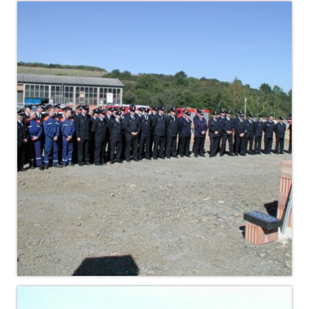
Jahreskonzert 2019
Benefizkonzert 2021
Oktoberfestkonzert 2022
Verein
Tagesfahrt 2017
Fahrzeuge & Technik
Stützpunkt
Einsatzfahrzeuge
Einsatzleitwagen ELW 1
Hilfeleistungslöschgruppenfahrzeug HLF
20