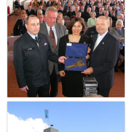
Hubarbeitsbühne B18
24.03.17 Übergabe ELW
20.11.15 Übergabe StLF und HAB
2015 LF 16 „verlässt“ Feuerwehr
Geschichte
historische Fotos
Ehemalige Fahrzeuge
Jahresrückblicke
Jahresrückblick 2016
Jahresrückblick 2017
Jahresrückblick 2018