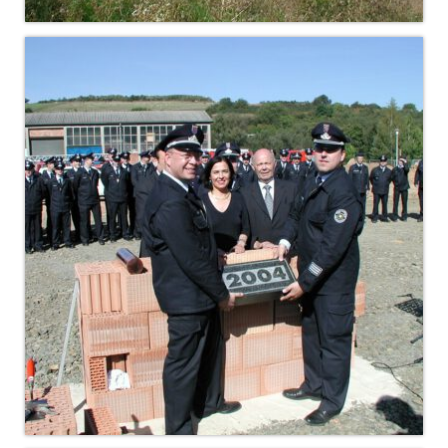
Christkindwiegen
Christkindwiegen 2024
Christkindwiegen 2023
Christkindwiegen 2022
Christkindwiegen 2021
Christkindwiegen 2019
Christkindwiegen 2018
Christkindwiegen 2017
Christkindwiegen 2016
Jahreskonzert 2017
Oktoberfestkonzert 2018