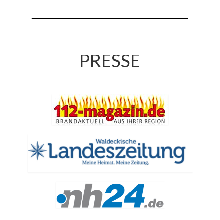
Drehleiter DLK 23/12
Staffellöschfahrzeug StLF 20/25
Tanklöschfahrzeug TLF 4000
PRESSE
Rüstwagen RW 1
Löschgruppenfahrzeug LF 20 KatS
Gerätewagen Logistik GW-L 2
Tanklöschfahrzeug TLF 16/24 Tr
Gerätewagen Gefahrgut GW-G
GDekonP-LKW
Kleinalarmfahrzeug KLAF
Kommandowagen KdoW