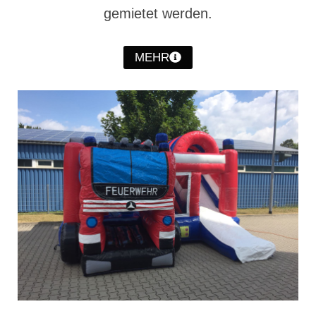
gemietet werden.
Jahreskonzert 2019
Benefizkonzert 2021
MEHR
Oktoberfestkonzert 2022
Verein
Tagesfahrt 2017
Fahrzeuge & Technik
Stützpunkt
Einsatzfahrzeuge
Einsatzleitwagen ELW 1
Hilfeleistungslöschgruppenfahrzeug HLF
20