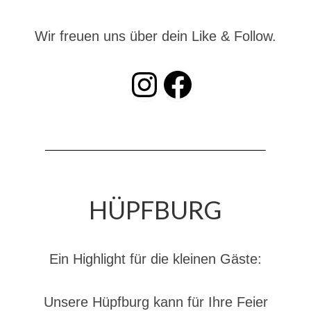
Christkindwiegen
Wir freuen uns über dein Like & Follow.
Christkindwiegen 2024
Christkindwiegen 2023
INSTAGRAM
Facebook
Christkindwiegen 2022
Christkindwiegen 2021
Christkindwiegen 2019
Christkindwiegen 2018
HÜPFBURG
Christkindwiegen 2017
Christkindwiegen 2016
Ein Highlight für die kleinen Gäste:
Jahreskonzert 2017
Oktoberfestkonzert 2018
Unsere Hüpfburg kann für Ihre Feier