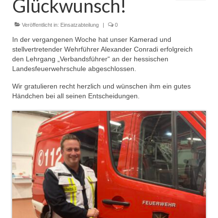
Glückwunsch!
Dienstplan
Einsätze
Veröffentlicht in:
Einsatzabteilung
|
0
In der vergangenen Woche hat unser Kamerad und
Einsatzstichworte
stellvertretender Wehrführer Alexander Conradi erfolgreich
den Lehrgang „Verbandsführer“ an der hessischen
Jugendfeuerwehr
Landesfeuerwehrschule abgeschlossen.
Infos
Wir gratulieren recht herzlich und wünschen ihm ein gutes
Händchen bei all seinen Entscheidungen.
Dienstplan
Gründung Jugendfeuerwehr 1996
25-jähriges Jubiläum Jugendfeuerwehr 2021
Kreiszeltlager 2023
Kinderfeuerwehr
Infos