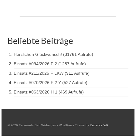
Hubarbeitsbühne B18
24.03.17 Übergabe ELW
20.11.15 Übergabe StLF und HAB
Beliebte Beiträge
2015 LF 16 „verlässt“ Feuerwehr
Geschichte
Herzlichen Glückwunsch!
(31761 Aufrufe)
historische Fotos
Einsatz #094/2026 F 2
(1287 Aufrufe)
Einsatz #211/2025 F LKW
(911 Aufrufe)
Ehemalige Fahrzeuge
Einsatz #070/2026 F 2 Y
(527 Aufrufe)
Jahresrückblicke
Einsatz #063/2026 H 1
(469 Aufrufe)
Jahresrückblick 2016
Jahresrückblick 2017
Jahresrückblick 2018
© 2026 Feuerwehr Bad Wildungen - WordPress Theme by
Kadence WP