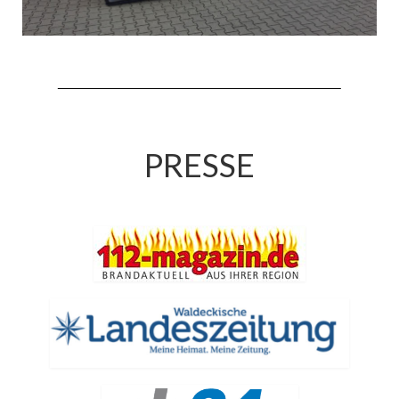
Hubarbeitsbühne B18
24.03.17 Übergabe ELW
20.11.15 Übergabe StLF und HAB
2015 LF 16 „verlässt“ Feuerwehr
Geschichte
PRESSE
historische Fotos
Ehemalige Fahrzeuge
Jahresrückblicke
Jahresrückblick 2016
Jahresrückblick 2017
Jahresrückblick 2018