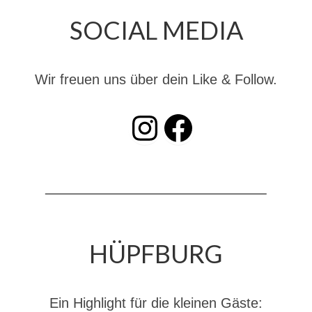
Jahreskonzert 2019
SOCIAL MEDIA
Benefizkonzert 2021
Oktoberfestkonzert 2022
Wir freuen uns über dein Like & Follow.
Verein
INSTAGRAM
Facebook
Tagesfahrt 2017
Fahrzeuge & Technik
Stützpunkt
Einsatzfahrzeuge
Einsatzleitwagen ELW 1
HÜPFBURG
Hilfeleistungslöschgruppenfahrzeug HLF
20
Ein Highlight für die kleinen Gäste: