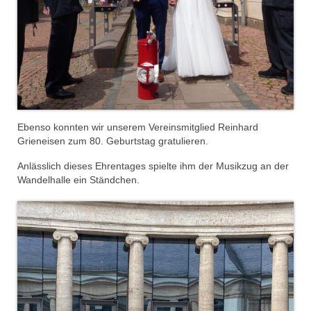
Dienstplan
Katastrophenschutz
GDekonP-Zug
Dienstplan Dekon-Zug
KatS-Zug
Ebenso konnten wir unserem Vereinsmitglied Reinhard
Grieneisen zum 80. Geburtstag gratulieren.
Dienstplan KatS-Zug
Anlässlich dieses Ehrentages spielte ihm der Musikzug an der
Wandelhalle ein Ständchen.
10 Jahre KatS-Zug
Musikzug
Infos
Termine
Chronik des Musikzug