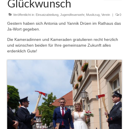
Glückwunsch
Dienstplan
Einsätze
Veröffentlicht in:
Einsatzabteilung
,
Jugendfeuerwehr
,
Musikzug
,
Verein
|
0
Gestern haben sich Antonia und Yannik Drüen im Rathaus das
Einsatzstichworte
Ja-Wort gegeben.
Jugendfeuerwehr
Die Kameradinnen und Kameraden gratulieren recht herzlich
und wünschen beiden für Ihre gemeinsame Zukunft alles
Infos
erdenklich Gute!
Dienstplan
Gründung Jugendfeuerwehr 1996
25-jähriges Jubiläum Jugendfeuerwehr 2021
Kreiszeltlager 2023
Kinderfeuerwehr
Infos