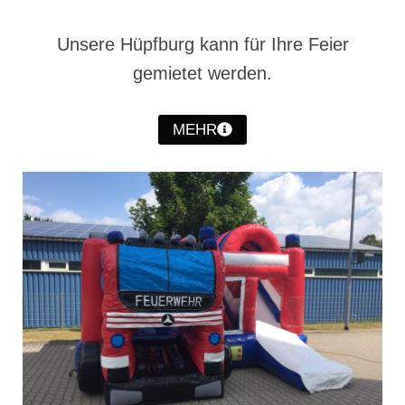
Drehleiter DLK 23/12
Staffellöschfahrzeug StLF 20/25
Unsere Hüpfburg kann für Ihre Feier
gemietet werden.
Tanklöschfahrzeug TLF 4000
Rüstwagen RW 1
MEHR
Löschgruppenfahrzeug LF 20 KatS
Gerätewagen Logistik GW-L 2
Tanklöschfahrzeug TLF 16/24 Tr
Gerätewagen Gefahrgut GW-G
GDekonP-LKW
Kleinalarmfahrzeug KLAF
Kommandowagen KdoW