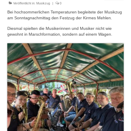
Dienstplan
Veröffentlicht in:
Musikzug
|
0
Bei hochsommerlichen Temperaturen begleitete der Musikzug
Einsätze
am Sonntagnachmittag den Festzug der Kirmes Mehlen.
Einsatzstichworte
Diesmal spielten die Musikerinnen und Musiker nicht wie
gewohnt in Marschformation, sondern auf einem Wagen.
Jugendfeuerwehr
Infos
Dienstplan
Gründung Jugendfeuerwehr 1996
25-jähriges Jubiläum Jugendfeuerwehr 2021
Kreiszeltlager 2023
Kinderfeuerwehr
Infos