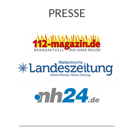
Drehleiter DLK 23/12
PRESSE
Staffellöschfahrzeug StLF 20/25
Tanklöschfahrzeug TLF 4000
Rüstwagen RW 1
Löschgruppenfahrzeug LF 20 KatS
Gerätewagen Logistik GW-L 2
Tanklöschfahrzeug TLF 16/24 Tr
Gerätewagen Gefahrgut GW-G
GDekonP-LKW
Kleinalarmfahrzeug KLAF
Kommandowagen KdoW