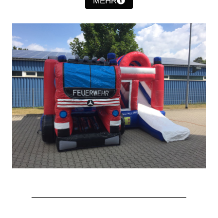
MEHR
Jahreskonzert 2019
Benefizkonzert 2021
Oktoberfestkonzert 2022
Verein
Tagesfahrt 2017
Fahrzeuge & Technik
Stützpunkt
Einsatzfahrzeuge
Einsatzleitwagen ELW 1
Hilfeleistungslöschgruppenfahrzeug HLF
20