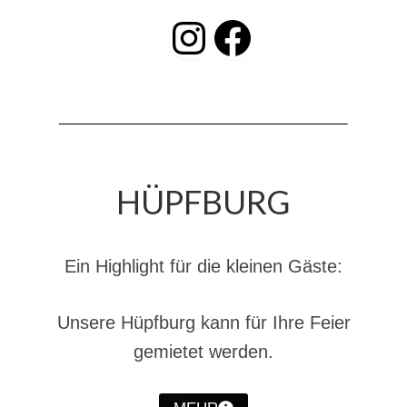
Christkindwiegen
INSTAGRAM
Facebook
Christkindwiegen 2024
Christkindwiegen 2023
Christkindwiegen 2022
Christkindwiegen 2021
HÜPFBURG
Christkindwiegen 2019
Christkindwiegen 2018
Ein Highlight für die kleinen Gäste:
Christkindwiegen 2017
Christkindwiegen 2016
Unsere Hüpfburg kann für Ihre Feier
gemietet werden.
Jahreskonzert 2017
Oktoberfestkonzert 2018