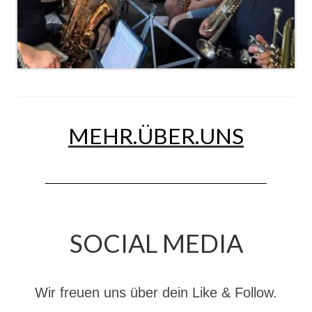
Dienstplan
Katastrophenschutz
GDekonP-Zug
Dienstplan Dekon-Zug
KatS-Zug
MEHR.ÜBER.UNS
Dienstplan KatS-Zug
10 Jahre KatS-Zug
Musikzug
SOCIAL MEDIA
Infos
Termine
Wir freuen uns über dein Like & Follow.
Chronik des Musikzug