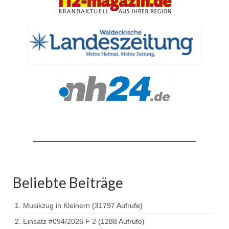
Drehleiter DLK 23/12
Staffellöschfahrzeug StLF 20/25
Tanklöschfahrzeug TLF 4000
Rüstwagen RW 1
Löschgruppenfahrzeug LF 20 KatS
Gerätewagen Logistik GW-L 2
Tanklöschfahrzeug TLF 16/24 Tr
Gerätewagen Gefahrgut GW-G
GDekonP-LKW
Beliebte Beiträge
Kleinalarmfahrzeug KLAF
Musikzug in Kleinern
(31797 Aufrufe)
Kommandowagen KdoW
Einsatz #094/2026 F 2
(1288 Aufrufe)