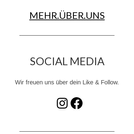
Dienstplan
MEHR.ÜBER.UNS
Katastrophenschutz
GDekonP-Zug
Dienstplan Dekon-Zug
KatS-Zug
SOCIAL MEDIA
Dienstplan KatS-Zug
10 Jahre KatS-Zug
Wir freuen uns über dein Like & Follow.
Musikzug
INSTAGRAM
Facebook
Infos
Termine
Chronik des Musikzug