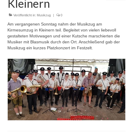
Kleinern
Dienstplan
Einsätze
Veröffentlicht in:
Musikzug
|
0
Am vergangenen Sonntag nahm der Musikzug am
Einsatzstichworte
Kirmesumzug in Kleinern teil. Begleitet von vielen liebevoll
gestalteten Motivwagen und einer Kutsche marschierten die
Jugendfeuerwehr
Musiker mit Blasmusik durch den Ort. Anschließend gab der
Musikzug ein kurzes Platzkonzert im Festzelt.
Infos
Dienstplan
Gründung Jugendfeuerwehr 1996
25-jähriges Jubiläum Jugendfeuerwehr 2021
Kreiszeltlager 2023
Kinderfeuerwehr
Infos