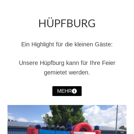
Christkindwiegen
Christkindwiegen 2024
HÜPFBURG
Christkindwiegen 2023
Christkindwiegen 2022
Ein Highlight für die kleinen Gäste:
Christkindwiegen 2021
Unsere Hüpfburg kann für Ihre Feier
Christkindwiegen 2019
gemietet werden.
Christkindwiegen 2018
MEHR
Christkindwiegen 2017
Christkindwiegen 2016
Jahreskonzert 2017
Oktoberfestkonzert 2018