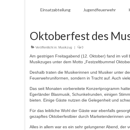
Einsatzabteilung
Jugendfeuerwehr
Oktoberfest des Mu
Veröffentlicht in:
Musikzug
|
0
Am gestrigen Freitagabend (12. Oktober) fand im voll
Musikzuges unter dem Motto „Festzeltbummel Oktoberfe
Deshalb traten die Musikerinnen und Musiker unter der
Feuerwehruniformen, sondern in Tracht auf. Auch viel
Das seit Monaten vorbereitete Konzertprogramm hatte 
Egerländer Blasmusik, Schunkelrunden, einigen Stimmu
bieten. Einige Gäste nutzen die Gelegenheit und sch
Für das leibliche Wohl der Gäste war ebenfalls gesorg
gezapftes Oktoberfestbier durch Marketenderinnen un
Alles in allem war es ein sehr gelungener Abend, der