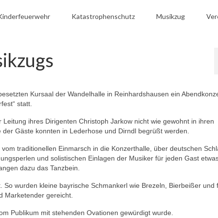
Kinderfeuerwehr
Katastrophenschutz
Musikzug
Ver
sikzugs
 besetzten Kursaal der Wandelhalle in Reinhardshausen ein Abendkonz
st“ statt.
 Leitung ihres Dirigenten Christoph Jarkow nicht wie gewohnt in ihren
e der Gäste konnten in Lederhose und Dirndl begrüßt werden.
vom traditionellen Einmarsch in die Konzerthalle, über deutschen Schl
ngsperlen und solistischen Einlagen der Musiker für jeden Gast etwa
wangen dazu das Tanzbein.
t. So wurden kleine bayrische Schmankerl wie Brezeln, Bierbeißer und f
d Marketender gereicht.
 vom Publikum mit stehenden Ovationen gewürdigt wurde.