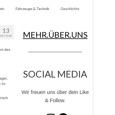
ein
Fahrzeuge & Technik
Geschichte
13
MEHR.ÜBER.UNS
OKT. 2018
ert des
SOCIAL MEDIA
ager,
s zu
Wir freuen uns über dein Like
risch
& Follow.