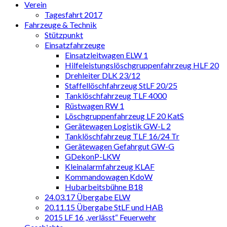
Verein
Tagesfahrt 2017
Fahrzeuge & Technik
Stützpunkt
Einsatzfahrzeuge
Einsatzleitwagen ELW 1
Hilfeleistungslöschgruppenfahrzeug HLF 20
Drehleiter DLK 23/12
Staffellöschfahrzeug StLF 20/25
Tanklöschfahrzeug TLF 4000
Rüstwagen RW 1
Löschgruppenfahrzeug LF 20 KatS
Gerätewagen Logistik GW-L 2
Tanklöschfahrzeug TLF 16/24 Tr
Gerätewagen Gefahrgut GW-G
GDekonP-LKW
Kleinalarmfahrzeug KLAF
Kommandowagen KdoW
Hubarbeitsbühne B18
24.03.17 Übergabe ELW
20.11.15 Übergabe StLF und HAB
2015 LF 16 „verlässt“ Feuerwehr