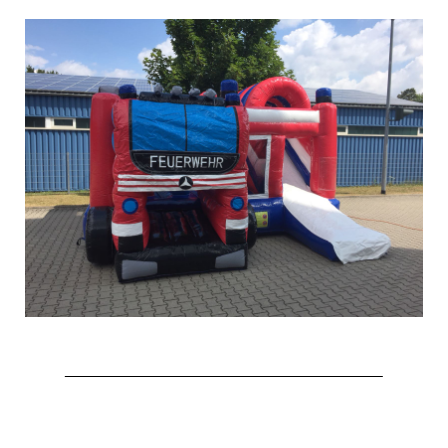
Hubarbeitsbühne B18
24.03.17 Übergabe ELW
20.11.15 Übergabe StLF und HAB
2015 LF 16 „verlässt“ Feuerwehr
Geschichte
historische Fotos
Ehemalige Fahrzeuge
Jahresrückblicke
Jahresrückblick 2016
Jahresrückblick 2017
Jahresrückblick 2018