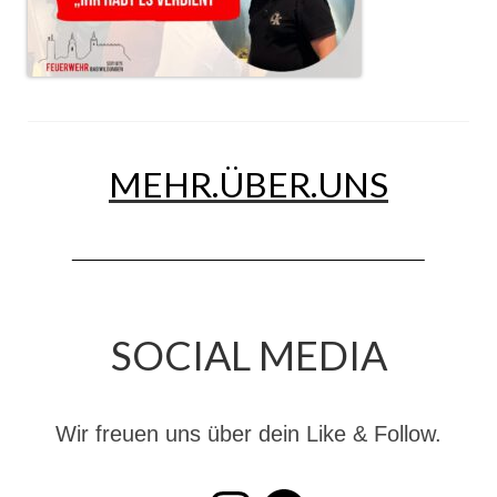
Jahreskonzert 2019
Benefizkonzert 2021
Oktoberfestkonzert 2022
Verein
MEHR.ÜBER.UNS
Tagesfahrt 2017
Fahrzeuge & Technik
Stützpunkt
SOCIAL MEDIA
Einsatzfahrzeuge
Einsatzleitwagen ELW 1
Wir freuen uns über dein Like & Follow.
Hilfeleistungslöschgruppenfahrzeug HLF
20