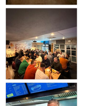
Dienstplan
Katastrophenschutz
GDekonP-Zug
Dienstplan Dekon-Zug
KatS-Zug
Dienstplan KatS-Zug
10 Jahre KatS-Zug
Musikzug
Infos
Termine
Chronik des Musikzug