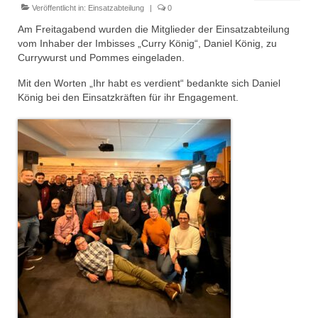
Dienstplan
Veröffentlicht in:
Einsatzabteilung
|
0
Am Freitagabend wurden die Mitglieder der Einsatzabteilung
Einsätze
vom Inhaber der Imbisses „Curry König“, Daniel König, zu
Currywurst und Pommes eingeladen.
Einsatzstichworte
Mit den Worten „Ihr habt es verdient“ bedankte sich Daniel
Jugendfeuerwehr
König bei den Einsatzkräften für ihr Engagement.
Infos
Dienstplan
Gründung Jugendfeuerwehr 1996
25-jähriges Jubiläum Jugendfeuerwehr 2021
Kreiszeltlager 2023
Kinderfeuerwehr
Infos